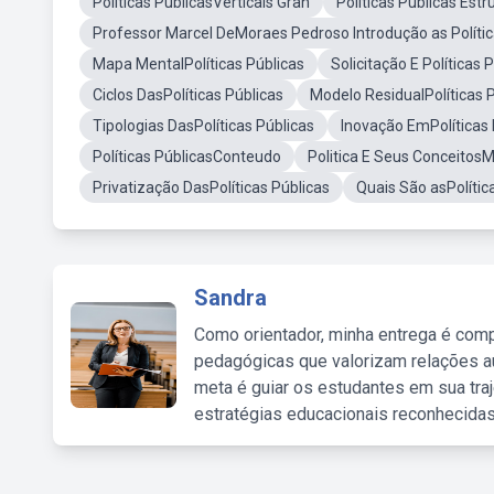
Políticas PúblicasVerticais Gran
Politicas Publicas Est
Professor Marcel DeMoraes Pedroso Introdução as Polític
Mapa MentalPolíticas Públicas
Solicitação E Políticas
Ciclos DasPolíticas Públicas
Modelo ResidualPolíticas 
Tipologias DasPolíticas Públicas
Inovação EmPolíticas 
Políticas PúblicasConteudo
Politica E Seus Conceitos
Privatização DasPolíticas Públicas
Quais São asPolític
Sandra
Como orientador, minha entrega é comp
pedagógicas que valorizam relações au
meta é guiar os estudantes em sua traj
estratégias educacionais reconhecidas