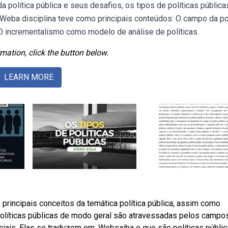
política pública e seus desafios, os tipos de políticas públicas
Weba disciplina teve como principais conteúdos: O campo da pol
. O incrementalismo como modelo de análise de políticas.
mation, click the button below.
LEARN MORE
 principais conceitos da temática política pública, assim como
 políticas públicas de modo geral são atravessadas pelos campo
ociais. Elas se traduzem em. Websaiba o que são políticas públic