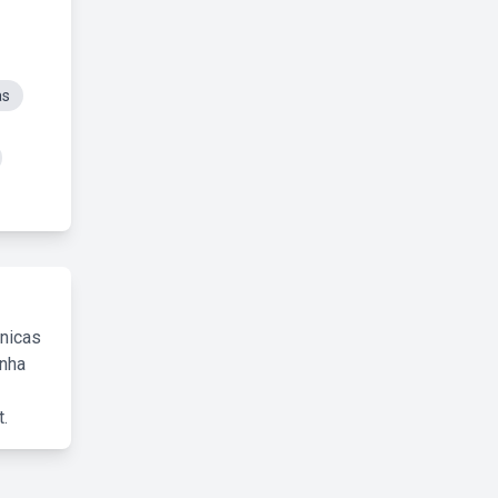
as
cnicas
inha
.