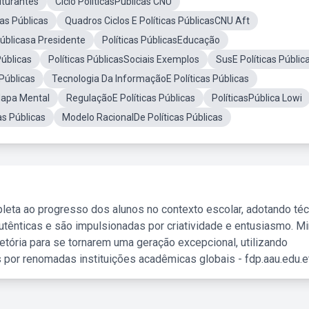
ruturantes
Ciclo PoliticasPúblicas CNU
as Públicas
Quadros Ciclos E Políticas PúblicasCNU Aft
 Públicasa Presidente
Políticas PúblicasEducação
Públicas
Políticas PúblicasSociais Exemplos
SusE Políticas Públic
Públicas
Tecnologia Da InformaçãoE Políticas Públicas
Mapa Mental
RegulaçãoE Políticas Públicas
PolíticasPública Lowi
as Públicas
Modelo RacionalDe Políticas Públicas
leta ao progresso dos alunos no contexto escolar, adotando té
tênticas e são impulsionadas por criatividade e entusiasmo. M
etória para se tornarem uma geração excepcional, utilizando
 por renomadas instituições acadêmicas globais - fdp.aau.edu.et