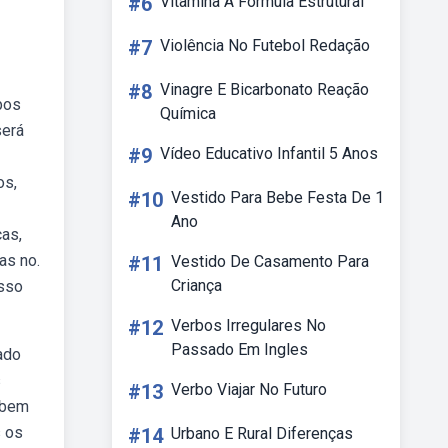
#6
Vitamina A Formula Estrutural
#7
Violência No Futebol Redação
#8
Vinagre E Bicarbonato Reação
ipos
Química
será
#9
Vídeo Educativo Infantil 5 Anos
os,
#10
Vestido Para Bebe Festa De 1
Ano
cas,
as no.
#11
Vestido De Casamento Para
Criança
esso
#12
Verbos Irregulares No
Passado Em Ingles
ado
s
#13
Verbo Viajar No Futuro
Webem
s os
#14
Urbano E Rural Diferenças