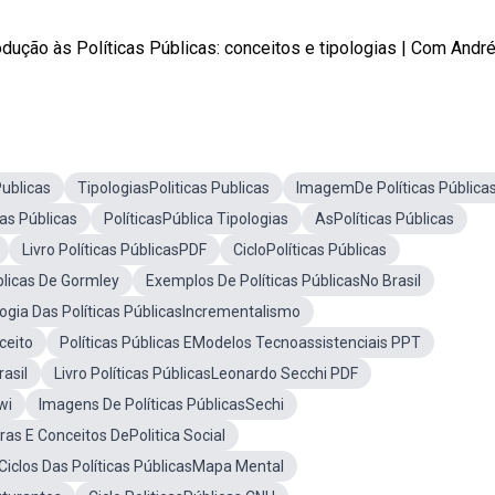
ução às Políticas Públicas: conceitos e tipologias | Com André .
Publicas
TipologiasPoliticas Publicas
ImagemDe Políticas Pública
as Públicas
PolíticasPública Tipologias
AsPolíticas Públicas
Livro Políticas PúblicasPDF
CicloPolíticas Públicas
blicas De Gormley
Exemplos De Políticas PúblicasNo Brasil
logia Das Políticas PúblicasIncrementalismo
ceito
Políticas Públicas EModelos Tecnoassistenciais PPT
asil
Livro Políticas PúblicasLeonardo Secchi PDF
wi
Imagens De Políticas PúblicasSechi
ras E Conceitos DePolitica Social
Ciclos Das Políticas PúblicasMapa Mental