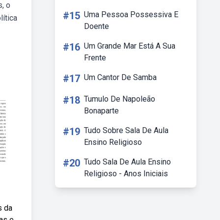
, o
#15
Uma Pessoa Possessiva E
ítica
Doente
#16
Um Grande Mar Está A Sua
Frente
#17
Um Cantor De Samba
#18
Tumulo De Napoleão
Bonaparte
#19
Tudo Sobre Sala De Aula
Ensino Religioso
#20
Tudo Sala De Aula Ensino
Religioso - Anos Iniciais
s da
as e