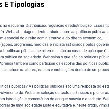
s E Tipologias
as no esquema: Distribuição, regulação e redistribuição. Esses t
(689). Weba abordagem deste estudo sobre as políticas públicas 
 em especial do direito administrativo e do direito econômico,.
(ações, programas, medidas e iniciativas) criados pelos govern
Webpolíticas públicas se referem então ao curso de ação que é
ra pública da sociedade. Websaiba o que são as políticas públi
 Aprenda também como participar da escolha das políticas públic
classificar os atores, estilos e instituições dentro de um proc
olíticas públicas? As políticas públicas são uma resposta do est
volvimento de. Webuma seleção de textos clássicos e pioneiro
com introdução e comentários de enrique saravia e elisabete. 
dorsal de uma sociedade justa e equitativa e, neste artigo, vimo