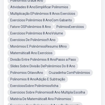
Polinomios Grau8 Ano
Atividades 8 AnoSimplificar Polinomios
Multiplicação EPolinômios 8 Anos Exercícios
Exercícios Polinômios 8 AnoCom Gabarito
Fatore OSPolinômios 8 Ano
PolimiosExercícios
Exercícios Polinômios 8 AnoVolume
Exercícios De Polinômios9 Ano
Monômios E PolinômiosResumo 8Ano
Matemática8 Ano Exercícios
Divisão Entre Polinômios 8 AnoPasso a Paso
Slides Sobre Divisão DePolinômios Do 8 Ano
Polinomios OitavoAno
Cruzadinha ComPolinômios
Polinomios 8 AnoAdição E Subtração
ExercíciosSobre Polinômiosficha
Exercicios Sobre Polinomios8 Ano Multipla Escolha
Matéria De Matemática8 Ano Polinomios