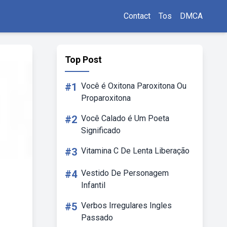
Contact
Tos
DMCA
Top Post
#1
Você é Oxitona Paroxitona Ou
Proparoxitona
#2
Você Calado é Um Poeta
Significado
#3
Vitamina C De Lenta Liberação
#4
Vestido De Personagem
Infantil
#5
Verbos Irregulares Ingles
Passado