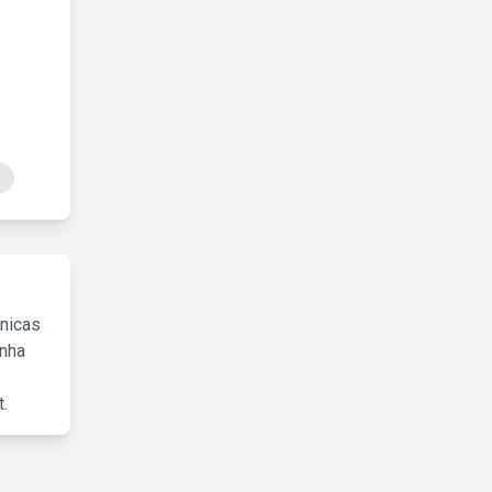
o
cnicas
inha
.