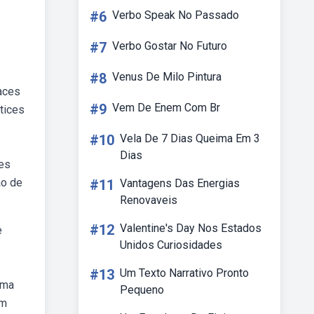
#6
Verbo Speak No Passado
#7
Verbo Gostar No Futuro
#8
Venus De Milo Pintura
faces
#9
Vem De Enem Com Br
tices
#10
Vela De 7 Dias Queima Em 3
Dias
ões
ão de
#11
Vantagens Das Energias
Renovaveis
#12
Valentine's Day Nos Estados
e
Unidos Curiosidades
#13
Um Texto Narrativo Pronto
uma
Pequeno
Um