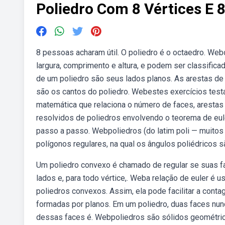
Poliedro Com 8 Vértices E 
8 pessoas acharam útil. O poliedro é o octaedro. We
largura, comprimento e altura, e podem ser classific
de um poliedro são seus lados planos. As arestas de
são os cantos do poliedro. Webestes exercícios test
matemática que relaciona o número de faces, arestas 
resolvidos de poliedros envolvendo o teorema de eule
passo a passo. Webpoliedros (do latim poli — muitos 
polígonos regulares, na qual os ângulos poliédricos 
Um poliedro convexo é chamado de regular se suas 
lados e, para todo vértice,. Weba relação de euler é u
poliedros convexos. Assim, ela pode facilitar a co
formadas por planos. Em um poliedro, duas faces n
dessas faces é. Webpoliedros são sólidos geométrico