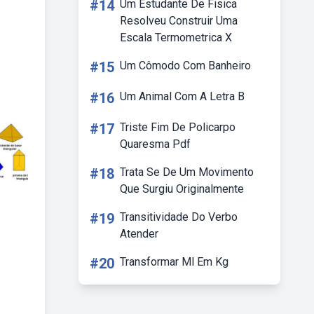
#14
Um Estudante De Fisica
Resolveu Construir Uma
Escala Termometrica X
#15
Um Cômodo Com Banheiro
#16
Um Animal Com A Letra B
#17
Triste Fim De Policarpo
Quaresma Pdf
#18
Trata Se De Um Movimento
Que Surgiu Originalmente
#19
Transitividade Do Verbo
Atender
#20
Transformar Ml Em Kg