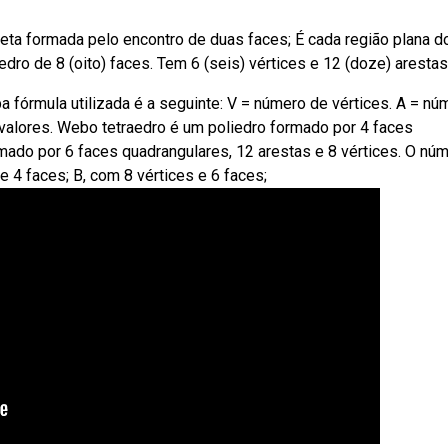
reta formada pelo encontro de duas faces; É cada região plana d
edro de 8 (oito) faces. Tem 6 (seis) vértices e 12 (doze) arestas
órmula utilizada é a seguinte: V = número de vértices. A = nú
valores. Webo tetraedro é um poliedro formado por 4 faces
rmado por 6 faces quadrangulares, 12 arestas e 8 vértices. O nú
 4 faces; B, com 8 vértices e 6 faces;