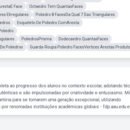
ArestaE Face
Octaedro Tem QuantasFaces
res EIrregulares
Poliedro 8 FacesDa Qual 7 Sao Triangulares
iedros
Esqueleto De Poliedro ComAresta
Poliedro
ngulares
PoliedrosPrisma
Dodecaedro QuantasFaces
De Poliedros
Guarda-Roupa Poliedro FacesVertices Arestas Produt
leta ao progresso dos alunos no contexto escolar, adotando té
tênticas e são impulsionadas por criatividade e entusiasmo. M
etória para se tornarem uma geração excepcional, utilizando
 por renomadas instituições acadêmicas globais - fdp.aau.edu.et