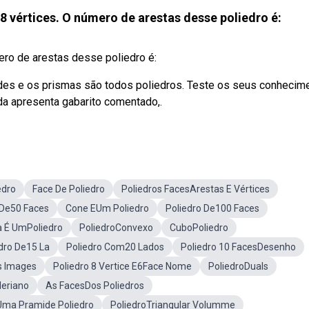
8 vértices. O número de arestas desse poliedro é:
ero de arestas desse poliedro é:
mides e os prismas são todos poliedros. Teste os seus conhecim
nda apresenta gabarito comentado,.
edro
Face De Poliedro
Poliedros FacesArestas E Vértices
 De50 Faces
Cone EUm Poliedro
Poliedro De100 Faces
 É UmPoliedro
PoliedroConvexo
CuboPoliedro
dro De15 La
Poliedro Com20 Lados
Poliedro 10 FacesDesenho
s Images
Poliedro 8 Vertice E6Face Nome
PoliedroDuals
leriano
As FacesDos Poliedros
ma Pramide Poliedro
PoliedroTriangular Volumme