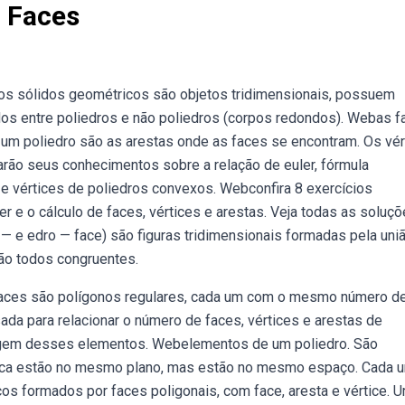
8 Faces
bos sólidos geométricos são objetos tridimensionais, possuem
ados entre poliedros e não poliedros (corpos redondos). Webas 
 um poliedro são as arestas onde as faces se encontram. Os vér
arão seus conhecimentos sobre a relação de euler, fórmula
e vértices de poliedros convexos. Webconfira 8 exercícios
r e o cálculo de faces, vértices e arestas. Veja todas as soluç
— e edro — face) são figuras tridimensionais formadas pela uni
são todos congruentes.
faces são polígonos regulares, cada um com o mesmo número d
sada para relacionar o número de faces, vértices e arestas de
ntagem desses elementos. Webelementos de um poliedro. São
unca estão no mesmo plano, mas estão no mesmo espaço. Cada 
s formados por faces poligonais, com face, aresta e vértice. 