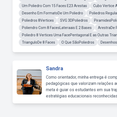
Um Poliedro Com 15 Faces E23 Arestas
Cubo Vertice 
Desenho Em FormatoDe Um Poliedro
Poliedros Regula
Poliedros 8Vertices
SVG 3DPoliedros
PiramidesPol
Poliendro Com 8 FacesLateraais E 2 Bases
ArestraDe 
Poliedro 8 Vertices Uma FacePentagonal E as Outras Tria
TrianguloDe 8 Faces
O Que SãoPoliedros
Desenhos
Sandra
Como orientador, minha entrega é comp
pedagógicas que valorizam relações au
meta é guiar os estudantes em sua traj
estratégias educacionais reconhecidas