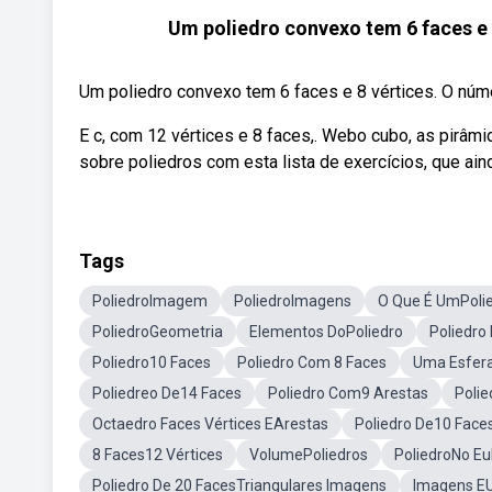
Um poliedro convexo tem 6 faces e 
Um poliedro convexo tem 6 faces e 8 vértices. O núm
E c, com 12 vértices e 8 faces,. Webo cubo, as pirâ
sobre poliedros com esta lista de exercícios, que ai
Tags
PoliedroImagem
PoliedroImagens
O Que É UmPoli
PoliedroGeometria
Elementos DoPoliedro
Poliedro
Poliedro10 Faces
Poliedro Com 8 Faces
Uma Esfera
Poliedreo De14 Faces
Poliedro Com9 Arestas
Polie
Octaedro Faces Vértices EArestas
Poliedro De10 Face
8 Faces12 Vértices
VolumePoliedros
PoliedroNo Eu
Poliedro De 20 FacesTriangulares Imagens
Imagens EU