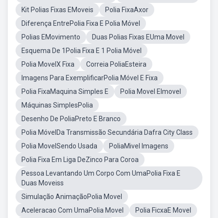
Kit Polias Fixas EMoveis
Polia FixaAxor
Diferença EntrePolia Fixa E Polia Móvel
Polias EMovimento
Duas Polias Fixas EUma Movel
Esquema De 1Polia Fixa E 1 Polia Móvel
Polia MovelX Fixa
Correia PoliaEsteira
Imagens Para ExemplificarPolia Móvel E Fixa
Polia FixaMaquina Simples E
Polia Movel EImovel
Máquinas SimplesPolia
Desenho De PoliaPreto E Branco
Polia MóvelDa Transmissão Secundária Dafra City Class
Polia MovelSendo Usada
PoliaMivel Imagens
Polia Fixa Em Liga DeZinco Para Coroa
Pessoa Levantando Um Corpo Com UmaPolia Fixa E
Duas Moveiss
Simulação AnimaçãoPolia Movel
Aceleracao Com UmaPolia Movel
Polia FicxaE Movel