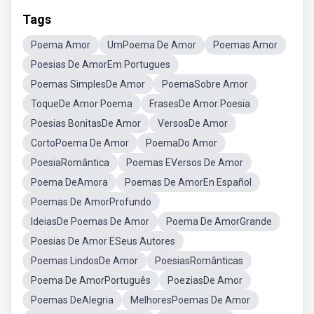
Tags
Poema Amor
UmPoema De Amor
Poemas Amor
Poesias De AmorEm Portugues
Poemas SimplesDe Amor
PoemaSobre Amor
ToqueDe Amor Poema
FrasesDe Amor Poesia
Poesias BonitasDe Amor
VersosDe Amor
CortoPoema De Amor
PoemaDo Amor
PoesiaRomântica
Poemas EVersos De Amor
Poema DeAmora
Poemas De AmorEn Español
Poemas De AmorProfundo
IdeiasDe Poemas De Amor
Poema De AmorGrande
Poesias De Amor ESeus Autores
Poemas LindosDe Amor
PoesiasRomânticas
Poema De AmorPortuguês
PoeziasDe Amor
Poemas DeAlegria
MelhoresPoemas De Amor