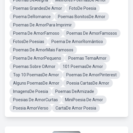
Poemas DeAlegria
Melhores PoemasDe Amor
Poemas GrandesDe Amor
FotoDe Poesia
Poema DeRomance
Poemas BonitosDe Amor
Poemas De AmorPara Imprimir
Poema De AmorFamoso
Poemas De AmorFamosos
FotosDe Poesias
Poema De AmorRomântico
Poemas De AmorMais Famosos
Poema De AmorPequeno
Poemas TemaAmor
Poemas Sobre OAmor
101 PoemasDe Amor
Top 10 PoemasDe Amor
Poemas De AmorPinterest
Alguns PoemasDe Amor
Poesia CartasDe Amor
ImagensDe Poesia
Poemas DeAmizade
Poesias De AmorCurtas
MiniPoesia De Amor
Poesia AmorVerso
CartaDe Amor Poesia