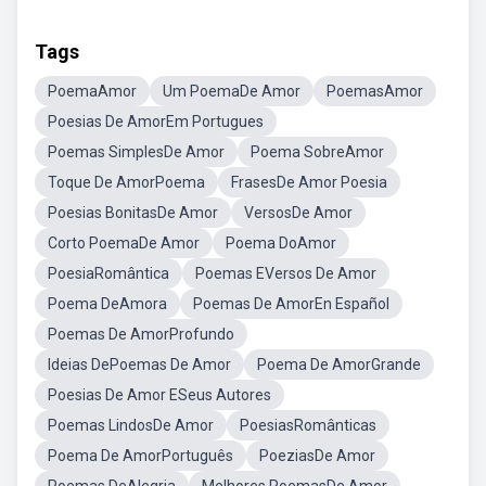
Tags
PoemaAmor
Um PoemaDe Amor
PoemasAmor
Poesias De AmorEm Portugues
Poemas SimplesDe Amor
Poema SobreAmor
Toque De AmorPoema
FrasesDe Amor Poesia
Poesias BonitasDe Amor
VersosDe Amor
Corto PoemaDe Amor
Poema DoAmor
PoesiaRomântica
Poemas EVersos De Amor
Poema DeAmora
Poemas De AmorEn Español
Poemas De AmorProfundo
Ideias DePoemas De Amor
Poema De AmorGrande
Poesias De Amor ESeus Autores
Poemas LindosDe Amor
PoesiasRomânticas
Poema De AmorPortuguês
PoeziasDe Amor