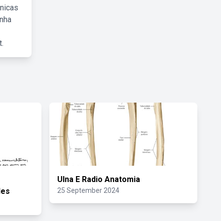
cnicas
inha
.
Ulna E Radio Anatomia
des
25 September 2024