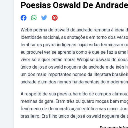
Poesias Oswald De Andrad
Webo poema de oswald de andrade remonta à ideia de 
identidade nacional, as anotações em torno dos ver
lembrar os povos indígenas cujas vidas terminaram o
eu procurei ver se aprendia como é que se fazia uma 
viver só e quer então morar. Webjosé oswald de sousa 
único de josé oswald nogueira de andrade e de inês 
um dos mais importantes nomes da literatura brasil
andrade é um dos nomes fundamentais do modernis
A respeito de sua poesia, haroldo de campos afirmou: 
meninas da gare. Eram três ou quatro moças bem mo
fenômeno de democratização estética nas cinco. José
brasileiro. Era filho único de josé oswald nogueira de 
For more infor