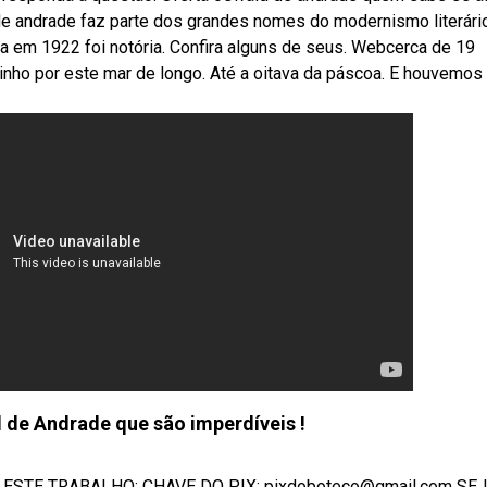
 de andrade faz parte dos grandes nomes do modernismo literári
na em 1922 foi notória. Confira alguns de seus. Webcerca de 19
o por este mar de longo. Até a oitava da páscoa. E houvemos 
de Andrade que são imperdíveis !
TE TRABALHO: CHAVE DO PIX: pixdoboteco@gmail.com SEJA 