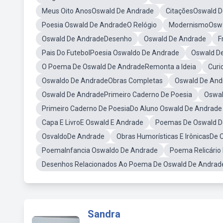
Meus Oito AnosOswald De Andrade
CitaçõesOswald 
Poesia Oswald De AndradeO Relógio
ModernismoOswa
Oswald De AndradeDesenho
Oswald De Andrade
F
Pais Do FutebolPoesia Oswaldo De Andrade
Oswald De
O Poema De Oswald De AndradeRemonta a Ideia
Curi
Oswaldo De AndradeObras Completas
Oswald De And
Oswald De AndradePrimeiro Caderno De Poesia
Oswal
Primeiro Caderno De PoesiaDo Aluno Oswald De Andrade
Capa E LivroE Oswald E Andrade
Poemas De Oswald D
OsvaldoDe Andrade
Obras Humorísticas E IrônicasDe
PoemaInfancia Oswaldo De Andrade
Poema Relicário
Desenhos Relacionados Ao Poema De Oswald De Andrad
Sandra