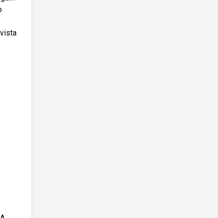
o
vista
...