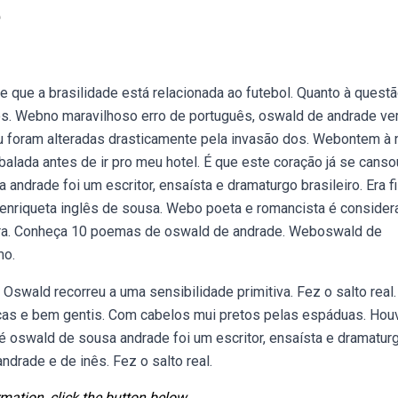
e
que a brasilidade está relacionada ao futebol. Quanto à questã
sos. Webno maravilhoso erro de português, oswald de andrade v
u foram alteradas drasticamente pela invasão dos. Webontem à 
balada antes de ir pro meu hotel. É que este coração já se canso
andrade foi um escritor, ensaísta e dramaturgo brasileiro. Era fi
henriqueta inglês de sousa. Webo poeta e romancista é conside
eira. Conheça 10 poemas de oswald de andrade. Weboswald de
mo.
Oswald recorreu a uma sensibilidade primitiva. Fez o salto real.
ças e bem gentis. Com cabelos mui pretos pelas espáduas. Ho
 oswald de sousa andrade foi um escritor, ensaísta e dramatur
andrade e de inês. Fez o salto real.
mation, click the button below.