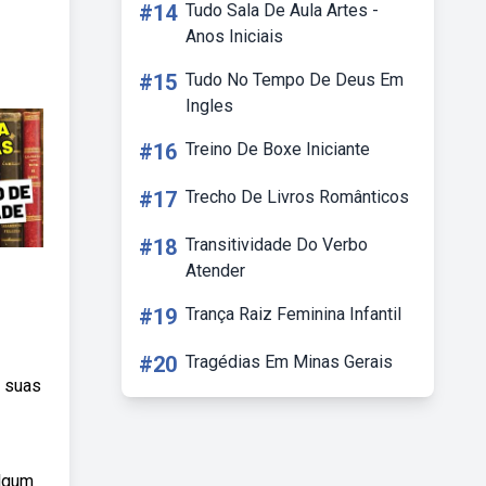
#14
Tudo Sala De Aula Artes -
Anos Iniciais
#15
Tudo No Tempo De Deus Em
Ingles
#16
Treino De Boxe Iniciante
#17
Trecho De Livros Românticos
#18
Transitividade Do Verbo
Atender
#19
Trança Raiz Feminina Infantil
#20
Tragédias Em Minas Gerais
E suas
algum