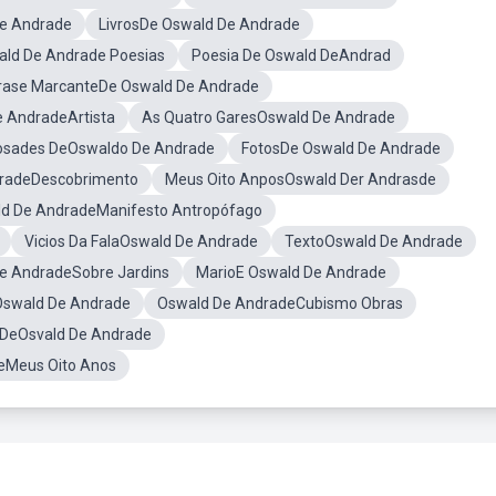
De Andrade
LivrosDe Oswald De Andrade
ld De Andrade Poesias
Poesia De Oswald DeAndrad
rase MarcanteDe Oswald De Andrade
 AndradeArtista
As Quatro GaresOswald De Andrade
osades DeOswaldo De Andrade
FotosDe Oswald De Andrade
radeDescobrimento
Meus Oito AnposOswald Der Andrasde
d De AndradeManifesto Antropófago
Vicios Da FalaOswald De Andrade
TextoOswald De Andrade
e AndradeSobre Jardins
MarioE Oswald De Andrade
 Oswald De Andrade
Oswald De AndradeCubismo Obras
 DeOsvald De Andrade
eMeus Oito Anos