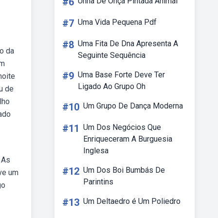
#6
Unha De Onça Pintada Animal
#7
Uma Vida Pequena Pdf
#8
Uma Fita De Dna Apresenta A
o da
Seguinte Sequência
em
#9
Uma Base Forte Deve Ter
noite
Ligado Ao Grupo Oh
u de
lho
#10
Um Grupo De Dança Moderna
rado
#11
Um Dos Negócios Que
Enriqueceram A Burguesia
Inglesa
 As
#12
Um Dos Boi Bumbás De
uve um
Parintins
go
#13
Um Deltaedro é Um Poliedro