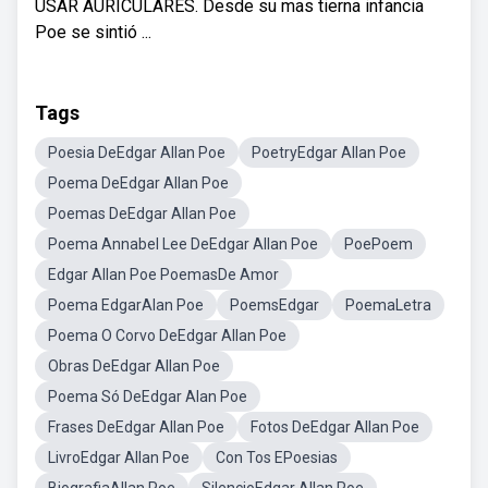
USAR AURICULARES. Desde su mas tierna infancia
Poe se sintió ...
Tags
Poesia DeEdgar Allan Poe
PoetryEdgar Allan Poe
Poema DeEdgar Allan Poe
Poemas DeEdgar Allan Poe
Poema Annabel Lee DeEdgar Allan Poe
PoePoem
Edgar Allan Poe PoemasDe Amor
Poema EdgarAlan Poe
PoemsEdgar
PoemaLetra
Poema O Corvo DeEdgar Allan Poe
Obras DeEdgar Allan Poe
Poema Só DeEdgar Alan Poe
Frases DeEdgar Allan Poe
Fotos DeEdgar Allan Poe
LivroEdgar Allan Poe
Con Tos EPoesias