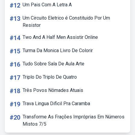
#12
Um Pais Com A Letra A
#13
Um Circuito Eletrico é Constituido Por Um
Resistor
#14
Two And A Half Men Assistir Online
#15
Turma Da Monica Livro De Colorir
#16
Tudo Sobre Sala De Aula Arte
#17
Triplo Do Triplo De Quatro
#18
Três Povos Nômades Atuais
#19
Trava Lingua Dificil Pra Caramba
#20
Transforme As Frações Impróprias Em Números
Mistos 7/5