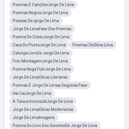
Poemas E CançõesJorge De Lima
Poemas NegrosJorge De Lima
Poesias DeJprge De Lima
Jorge De LimaFase Dos Poemas
Poema De CristoJorge De Lima
Casa Do PoetaJorge De Lima
Poemas DeSilvia Lima
Calunga LivroDe Jorge De Lima
Foto MontagemJorge De Lima
Poema Nega FulôJorge De Lima
Jorge De LimaObras Literarias
Poemas E Jorge De Limaa Segunda Fase
Hai CaiJorge De Lima
A Túnica InconsútilJorge De Lima
Jorge De LimaObras Modernistas
Jorge De LimaImagens
Poema Do Livro Dos SonetosDe Jorge De Lima