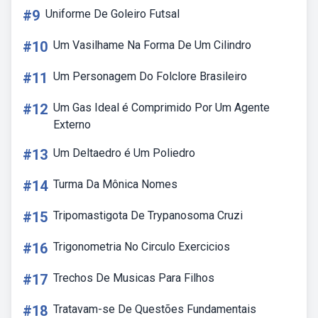
#9
Uniforme De Goleiro Futsal
#10
Um Vasilhame Na Forma De Um Cilindro
#11
Um Personagem Do Folclore Brasileiro
#12
Um Gas Ideal é Comprimido Por Um Agente
Externo
#13
Um Deltaedro é Um Poliedro
#14
Turma Da Mônica Nomes
#15
Tripomastigota De Trypanosoma Cruzi
#16
Trigonometria No Circulo Exercicios
#17
Trechos De Musicas Para Filhos
#18
Tratavam-se De Questões Fundamentais