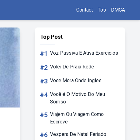
Contact
Tos
DMCA
Top Post
#1
Voz Passiva E Ativa Exercicios
#2
Volei De Praia Rede
#3
Voce Mora Onde Ingles
#4
Você é O Motivo Do Meu
Sorriso
#5
Viajem Ou Viagem Como
Escreve
#6
Vespera De Natal Feriado