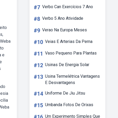
#7
Verbo Can Exercícios 7 Ano
#8
Verbo 5 Ano Atividade
eito
#9
Verao Na Europa Meses
s,
. Weba
#10
Veias E Arterias Da Perna
to
#11
Vaso Pequeno Para Plantas
a e
de
#12
Usinas De Energia Solar
s
#13
Usina Termelétrica Vantagens
E Desvantagens
ndo
#14
Uniforme De Jiu Jitsu
oesia
cília
#15
Umbanda Fotos De Orixas
 Weba
#16
Um Experimento Simples Que