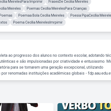
ecília MeirelesPara Imprimir
FrasesDe Cecilia Meireles
cília Meireles
Poemas Cecília MeirelesPara Crianças
s Poemas
Poemaa Bola Cecília Meireles
Poesia PipaCecília Meirel
extos
Poema Cecília MeirelesImrpimir
leta ao progresso dos alunos no contexto escolar, adotando té
tênticas e são impulsionadas por criatividade e entusiasmo. M
etória para se tornarem uma geração excepcional, utilizando
 por renomadas instituições acadêmicas globais - fdp.aau.edu.et