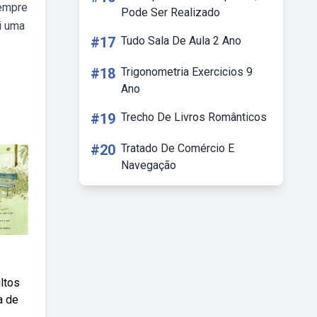
sempre
Pode Ser Realizado
i uma
#17
Tudo Sala De Aula 2 Ano
#18
Trigonometria Exercicios 9
Ano
#19
Trecho De Livros Românticos
#20
Tratado De Comércio E
Navegação
ltos
a de