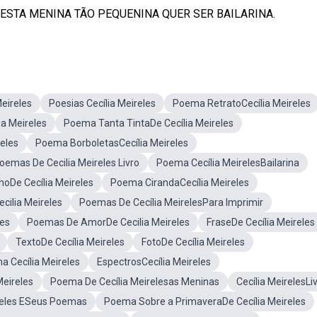
INA ESTA MENINA TÃO PEQUENINA QUER SER BAILARINA.
eireles
Poesias Cecília Meireles
Poema RetratoCecília Meireles
a Meireles
Poema Tanta TintaDe Cecília Meireles
reles
Poema BorboletasCecília Meireles
emas De Cecilia Meireles Livro
Poema Cecília MeirelesBailarina
oDe Cecília Meireles
Poema CirandaCecília Meireles
ilia Meireles
Poemas De Cecília MeirelesPara Imprimir
les
Poemas De AmorDe Cecilia Meireles
FraseDe Cecília Meireles
TextoDe Cecília Meireles
FotoDe Cecília Meireles
 Cecília Meireles
EspectrosCecília Meireles
eireles
Poema De Cecília Meirelesas Meninas
Cecília MeirelesLi
ireles ESeus Poemas
Poema Sobre a PrimaveraDe Cecília Meireles