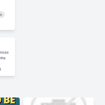
es
cnicas
inha
.