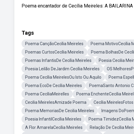
Poema encantador de Cecília Meireles: A BAILAR
Tags
Poema CançãoCecília Meireles
Poema MotivoCecília M
Poemas CurtosCecília Meireles
Poema BolhasDe Cecíli
Poemas InfantisDe Cecília Meireles
Poesia Cecilia Mei
Poesia Leilão DeJardim Cecília Meireles
OS MelhoresPo
Poema Cecília MeirelesOu Isto Ou Aquilo
Poema Espelh
Poema EcoDe Cecília Meireles
PoemaSanto Antonio Cec
Poema CecíliaMeirelles
Poema EnchenteCecília Meire
Cecilia MeirelesAmizade Poema
Cecília MeirelesFotos
Poema MemoriasDe Cecilia Meireles
Imagens DoPoema
Poesia InfantilCecília Meireles
Poema TimidezCecília M
A Flor AmarelaCecília Meireles
Relação De Cecília Me