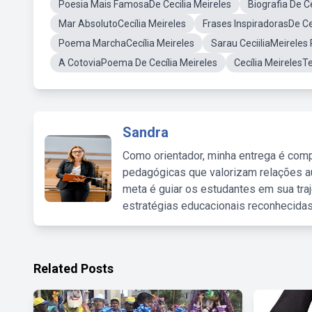
Poesia Mais FamosaDe Cecilia Meireles
Biografia De C
Mar AbsolutoCecília Meireles
Frases InspiradorasDe Ce
Poema MarchaCecília Meireles
Sarau CeciiliaMeirele
A CotoviaPoema De Cecília Meireles
Cecília MeirelesT
Sandra
Como orientador, minha entrega é comp
pedagógicas que valorizam relações au
meta é guiar os estudantes em sua traj
estratégias educacionais reconhecidas
Related Posts