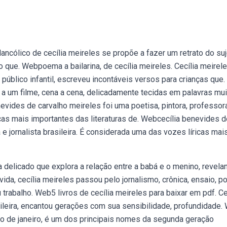
cólico de cecília meireles se propõe a fazer um retrato do suj
 o que. Webpoema a bailarina, de cecília meireles. Cecília meirele
público infantil, escreveu incontáveis versos para crianças que
 um filme, cena a cena, delicadamente tecidas em palavras mui
evides de carvalho meireles foi uma poetisa, pintora, professor
ricas mais importantes das literaturas de. Webcecília benevides 
 e jornalista brasileira. É considerada uma das vozes líricas mai
delicado que explora a relação entre a babá e o menino, revela
da, cecília meireles passou pelo jornalismo, crônica, ensaio, p
eu trabalho. Web5 livros de cecília meireles para baixar em pdf. Ce
sileira, encantou gerações com sua sensibilidade, profundidade.
io de janeiro, é um dos principais nomes da segunda geração