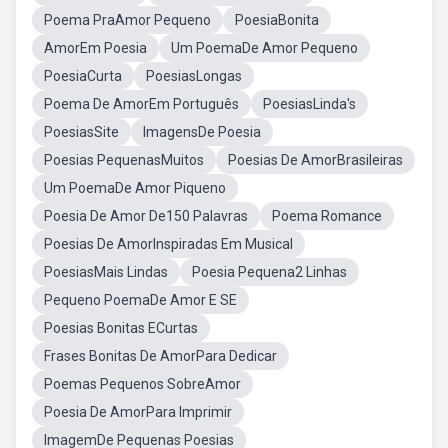
Poema PraAmor Pequeno
PoesiaBonita
AmorEm Poesia
Um PoemaDe Amor Pequeno
PoesiaCurta
PoesiasLongas
Poema De AmorEm Português
PoesiasLinda's
PoesiasSite
ImagensDe Poesia
Poesias PequenasMuitos
Poesias De AmorBrasileiras
Um PoemaDe Amor Piqueno
Poesia De Amor De150 Palavras
Poema Romance
Poesias De AmorInspiradas Em Musical
PoesiasMais Lindas
Poesia Pequena2 Linhas
Pequeno PoemaDe Amor E SE
Poesias Bonitas ECurtas
Frases Bonitas De AmorPara Dedicar
Poemas Pequenos SobreAmor
Poesia De AmorPara Imprimir
ImagemDe Pequenas Poesias