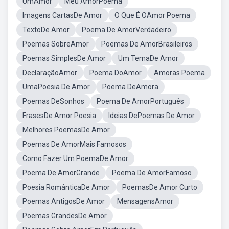
UmAmor
Meu AmorPoema
Imagens CartasDe Amor
O Que É OAmor Poema
TextoDe Amor
Poema De AmorVerdadeiro
Poemas SobreAmor
Poemas De AmorBrasileiros
Poemas SimplesDe Amor
Um TemaDe Amor
DeclaraçãoAmor
Poema DoAmor
Amoras Poema
UmaPoesia De Amor
Poema DeAmora
Poemas DeSonhos
Poema De AmorPortuguês
FrasesDe Amor Poesia
Ideias DePoemas De Amor
Melhores PoemasDe Amor
Poemas De AmorMais Famosos
Como Fazer Um PoemaDe Amor
Poema De AmorGrande
Poema De AmorFamoso
Poesia RomânticaDe Amor
PoemasDe Amor Curto
Poemas AntigosDe Amor
MensagensAmor
Poemas GrandesDe Amor