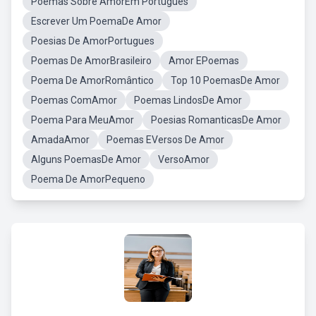
Poemas Sobre AmorEm Português
Escrever Um PoemaDe Amor
Poesias De AmorPortugues
Poemas De AmorBrasileiro
Amor EPoemas
Poema De AmorRomântico
Top 10 PoemasDe Amor
Poemas ComAmor
Poemas LindosDe Amor
Poema Para MeuAmor
Poesias RomanticasDe Amor
AmadaAmor
Poemas EVersos De Amor
Alguns PoemasDe Amor
VersoAmor
Poema De AmorPequeno