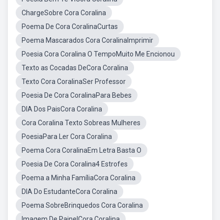
ChargeSobre Cora Coralina
Poema De Cora CoralinaCurtas
Poema Mascarados Cora CoralinaImprimir
Poesia Cora Coralina O TempoMuito Me Encionou
Texto as Cocadas DeCora Coralina
Texto Cora CoralinaSer Professor
Poesia De Cora CoralinaPara Bebes
DIA Dos PaisCora Coralina
Cora Coralina Texto Sobreas Mulheres
PoesiaPara Ler Cora Coralina
Poema Cora CoralinaEm Letra Basta O
Poesia De Cora Coralina4 Estrofes
Poema a Minha FamíliaCora Coralina
DIA Do EstudanteCora Coralina
Poema SobreBrinquedos Cora Coralina
Imagem De PainelCora Coralina