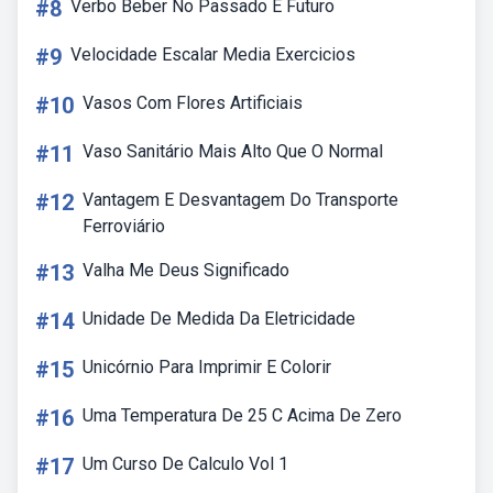
#8
Verbo Beber No Passado E Futuro
#9
Velocidade Escalar Media Exercicios
#10
Vasos Com Flores Artificiais
#11
Vaso Sanitário Mais Alto Que O Normal
#12
Vantagem E Desvantagem Do Transporte
Ferroviário
#13
Valha Me Deus Significado
#14
Unidade De Medida Da Eletricidade
#15
Unicórnio Para Imprimir E Colorir
#16
Uma Temperatura De 25 C Acima De Zero
#17
Um Curso De Calculo Vol 1