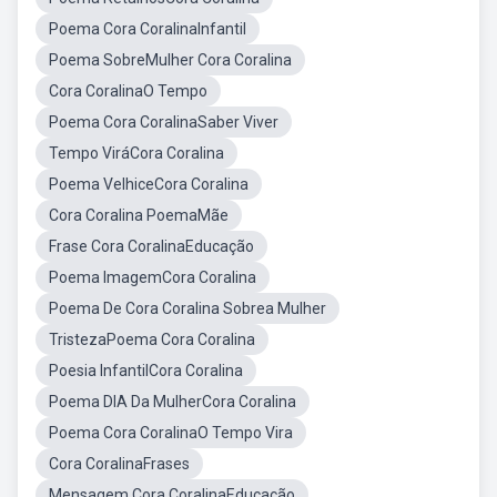
Poema Cora CoralinaInfantil
Poema SobreMulher Cora Coralina
Cora CoralinaO Tempo
Poema Cora CoralinaSaber Viver
Tempo ViráCora Coralina
Poema VelhiceCora Coralina
Cora Coralina PoemaMãe
Frase Cora CoralinaEducação
Poema ImagemCora Coralina
Poema De Cora Coralina Sobrea Mulher
TristezaPoema Cora Coralina
Poesia InfantilCora Coralina
Poema DIA Da MulherCora Coralina
Poema Cora CoralinaO Tempo Vira
Cora CoralinaFrases
Mensagem Cora CoralinaEducação