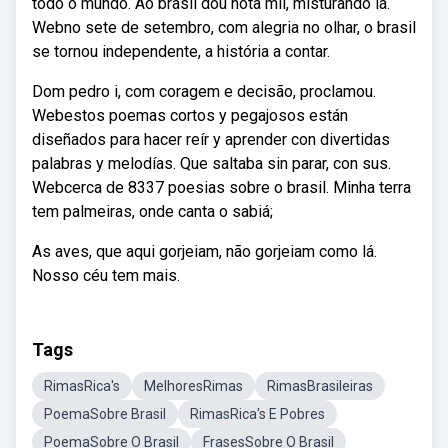
todo o mundo. Ao brasil dou nota mil, misturando lá.
Webno sete de setembro, com alegria no olhar, o brasil
se tornou independente, a história a contar.
Dom pedro i, com coragem e decisão, proclamou.
Webestos poemas cortos y pegajosos están
diseñados para hacer reír y aprender con divertidas
palabras y melodías. Que saltaba sin parar, con sus.
Webcerca de 8337 poesias sobre o brasil. Minha terra
tem palmeiras, onde canta o sabiá;
As aves, que aqui gorjeiam, não gorjeiam como lá.
Nosso céu tem mais.
Tags
RimasRica's
MelhoresRimas
RimasBrasileiras
PoemaSobre Brasil
RimasRica's E Pobres
PoemaSobre O Brasil
FrasesSobre O Brasil