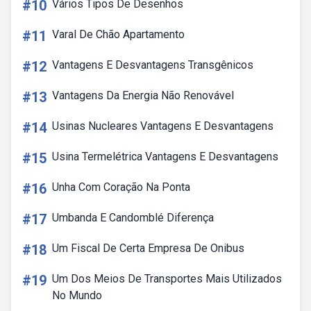
#10
Vários Tipos De Desenhos
#11
Varal De Chão Apartamento
#12
Vantagens E Desvantagens Transgênicos
#13
Vantagens Da Energia Não Renovável
#14
Usinas Nucleares Vantagens E Desvantagens
#15
Usina Termelétrica Vantagens E Desvantagens
#16
Unha Com Coração Na Ponta
#17
Umbanda E Candomblé Diferença
#18
Um Fiscal De Certa Empresa De Onibus
#19
Um Dos Meios De Transportes Mais Utilizados
No Mundo