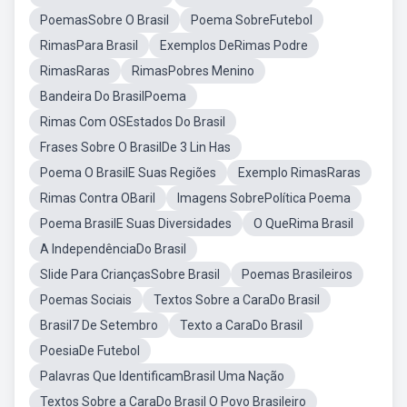
PoemasSobre O Brasil
Poema SobreFutebol
RimasPara Brasil
Exemplos DeRimas Podre
RimasRaras
RimasPobres Menino
Bandeira Do BrasilPoema
Rimas Com OSEstados Do Brasil
Frases Sobre O BrasilDe 3 Lin Has
Poema O BrasilE Suas Regiões
Exemplo RimasRaras
Rimas Contra OBaril
Imagens SobrePolítica Poema
Poema BrasilE Suas Diversidades
O QueRima Brasil
A IndependênciaDo Brasil
Slide Para CriançasSobre Brasil
Poemas Brasileiros
Poemas Sociais
Textos Sobre a CaraDo Brasil
Brasil7 De Setembro
Texto a CaraDo Brasil
PoesiaDe Futebol
Palavras Que IdentificamBrasil Uma Nação
Textos Sobre a CaraDo Brasil O Povo Brasileiro