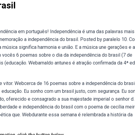
asil
ndência em português! Independência é uma das palavras mais
emoração a independência do brasil. Posted by paralelo 10. C
a música significa harmonia e união. E a música une gerações e a
vocês 6 poemas sobre o dia da independência do brasil (7 de
ais (educação. Webarnaldo antunes é atração confirmada da 4ª e
de vitor. Webcerca de 16 poemas sobre a independência do brasil
 educação. Eu sonho com um brasil justo, com segurança. Eu so
o, oferecido e consagrado a sua majestade imperial o senhor d.
liberdade e independência do brasil com o poema de cecília meir
 poética que. Webdurante essa semana é relembrada a história da
mation, click the button below.