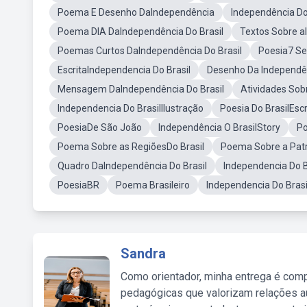
Poema E Desenho DaIndependência
Independência Do
Poema DIA DaIndependência Do Brasil
Textos Sobre a
Poemas Curtos DaIndependência Do Brasil
Poesia7 S
EscritaIndependencia Do Brasil
Desenho Da Independênc
Mensagem DaIndependência Do Brasil
Atividades Sob
Independencia Do BrasilIlustração
Poesia Do BrasilEscr
PoesiaDe São João
Independência O BrasilStory
Po
Poema Sobre as RegiõesDo Brasil
Poema Sobre a Patri
Quadro DaIndependência Do Brasil
Independencia Do 
PoesiaBR
Poema Brasileiro
Independencia Do Bra
Sandra
Como orientador, minha entrega é comp
pedagógicas que valorizam relações au