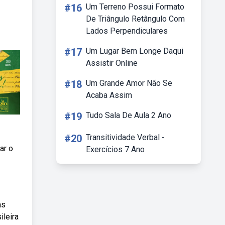
#16
Um Terreno Possui Formato
De Triângulo Retângulo Com
Lados Perpendiculares
#17
Um Lugar Bem Longe Daqui
Assistir Online
#18
Um Grande Amor Não Se
Acaba Assim
#19
Tudo Sala De Aula 2 Ano
#20
Transitividade Verbal -
ar o
Exercícios 7 Ano
as
ileira