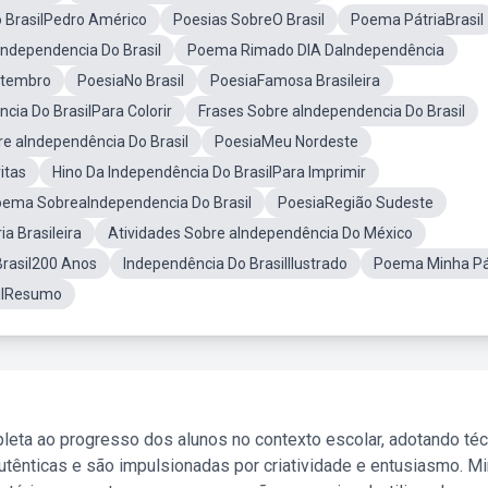
 BrasilPedro Américo
Poesias SobreO Brasil
Poema PátriaBrasil
Independencia Do Brasil
Poema Rimado DIA DaIndependência
etembro
PoesiaNo Brasil
PoesiaFamosa Brasileira
ia Do BrasilPara Colorir
Frases Sobre aIndependencia Do Brasil
re aIndependência Do Brasil
PoesiaMeu Nordeste
itas
Hino Da Independência Do BrasilPara Imprimir
ema SobreaIndependencia Do Brasil
PoesiaRegião Sudeste
a Brasileira
Atividades Sobre aIndependência Do México
Brasil200 Anos
Independência Do BrasilIlustrado
Poema Minha Pá
silResumo
leta ao progresso dos alunos no contexto escolar, adotando té
tênticas e são impulsionadas por criatividade e entusiasmo. M