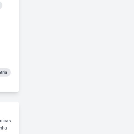
tria
cnicas
inha