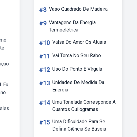
#8
Vaso Quadrado De Madeira
#9
Vantagens Da Energia
Termoelétrica
omo
#10
Valsa Do Amor Os Atuais
té
#11
Vai Toma No Seu Rabo
dição
#12
Uso Do Ponto E Vírgula
#13
Unidades De Medida Da
. Eu
Energia
nho
#14
Uma Tonelada Corresponde A
eles.
Quantos Quilogramas
#15
Uma Dificuldade Para Se
Definir Ciência Se Baseia