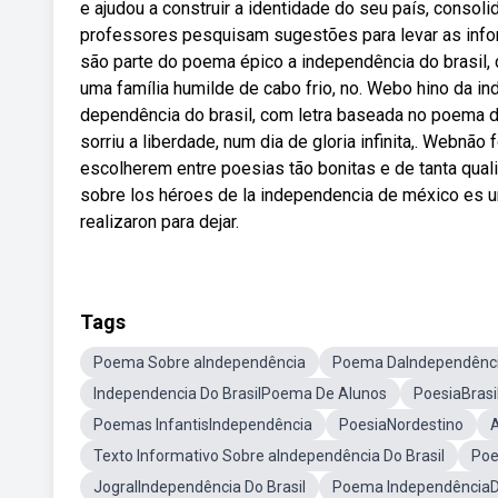
e ajudou a construir a identidade do seu país, consol
professores pesquisam sugestões para levar as info
são parte do poema épico a independência do brasil,
uma família humilde de cabo frio, no. Webo hino da 
dependência do brasil, com letra baseada no poema de
sorriu a liberdade, num dia de gloria infinita,. Webnão
escolherem entre poesias tão bonitas e de tanta qua
sobre los héroes de la independencia de méxico es una
realizaron para dejar.
Tags
Poema Sobre aIndependência
Poema DaIndependênc
Independencia Do BrasilPoema De Alunos
PoesiaBrasi
Poemas InfantisIndependência
PoesiaNordestino
A
Texto Informativo Sobre aIndependência Do Brasil
Poe
JogralIndependência Do Brasil
Poema IndependênciaD