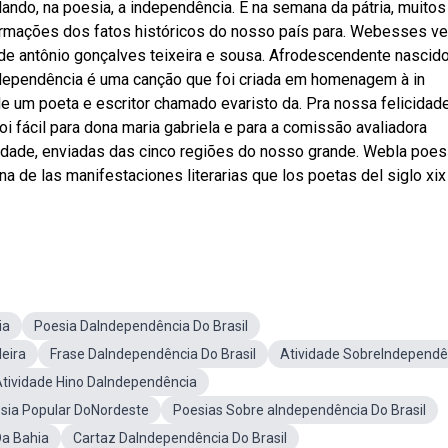
idando, na poesia, a independência. E na semana da pátria, muitos
rmações dos fatos históricos do nosso país para. Webesses v
 de antônio gonçalves teixeira e sousa. Afrodescendente nascid
independência é uma canção que foi criada em homenagem à in
 um poeta e escritor chamado evaristo da. Pra nossa felicidade
 foi fácil para dona maria gabriela e para a comissão avaliadora
lidade, enviadas das cinco regiões do nosso grande. Webla poes
 de las manifestaciones literarias que los poetas del siglo xix
ia
Poesia DaIndependência Do Brasil
leira
Frase DaIndependência Do Brasil
Atividade SobreIndependê
tividade Hino DaIndependência
sia Popular DoNordeste
Poesias Sobre aIndependência Do Brasil
a Bahia
Cartaz DaIndependência Do Brasil