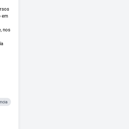
ersos
o em
, nos
ía
ncia