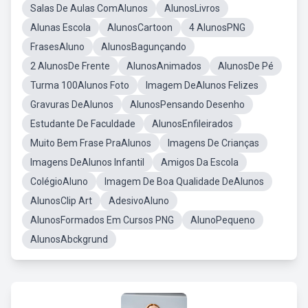
Salas De Aulas ComAlunos
AlunosLivros
Alunas Escola
AlunosCartoon
4 AlunosPNG
FrasesAluno
AlunosBagunçando
2 AlunosDe Frente
AlunosAnimados
AlunosDe Pé
Turma 100Alunos Foto
Imagem DeAlunos Felizes
Gravuras DeAlunos
AlunosPensando Desenho
Estudante De Faculdade
AlunosEnfileirados
Muito Bem Frase PraAlunos
Imagens De Crianças
Imagens DeAlunos Infantil
Amigos Da Escola
ColégioAluno
Imagem De Boa Qualidade DeAlunos
AlunosClip Art
AdesivoAluno
AlunosFormados Em Cursos PNG
AlunoPequeno
AlunosAbckgrund