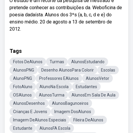
O estudo é um recorte da pesquisa de mestrado e
pretende conhecer as contribuições da. Weboficina de
poesia dadaísta. Alunos dos 3ºs (a, b, c, d e e) do
ensino médio. 20 de agosto a 13 de setembro de
2012.
Tags
Fotos DeAlunos
Turmas
AlunosEstudando
AlunosPNG
Desenho AlunosPara Colorir
Escolas
AlunoPNG
Professores EAlunos
AlunosVetor
FotoAluno
AlunoNa Escola
Estudantes
OSAlunos
AlunosTurma
AlunosEm Sala De Aula
AlunosDesenhos
AlunosBagunceiros
Crianças E Jovens
Imagem DosAlunos
Imagem DeAlunos Especiais
Fileira DeAlunos
Estudante
AlunosFA Escola