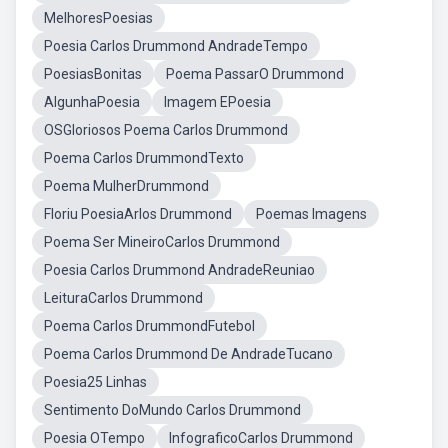
MelhoresPoesias
Poesia Carlos Drummond AndradeTempo
PoesiasBonitas
Poema PassarO Drummond
AlgunhaPoesia
Imagem EPoesia
OSGloriosos Poema Carlos Drummond
Poema Carlos DrummondTexto
Poema MulherDrummond
Floriu PoesiaArlos Drummond
Poemas Imagens
Poema Ser MineiroCarlos Drummond
Poesia Carlos Drummond AndradeReuniao
LeituraCarlos Drummond
Poema Carlos DrummondFutebol
Poema Carlos Drummond De AndradeTucano
Poesia25 Linhas
Sentimento DoMundo Carlos Drummond
Poesia OTempo
InfograficoCarlos Drummond