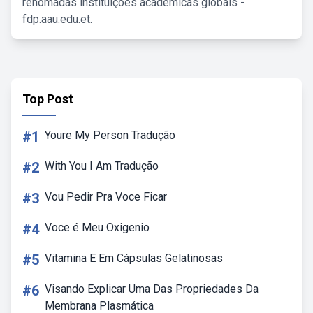
renomadas instituições acadêmicas globais -
fdp.aau.edu.et.
Top Post
#1
Youre My Person Tradução
#2
With You I Am Tradução
#3
Vou Pedir Pra Voce Ficar
#4
Voce é Meu Oxigenio
#5
Vitamina E Em Cápsulas Gelatinosas
#6
Visando Explicar Uma Das Propriedades Da
Membrana Plasmática