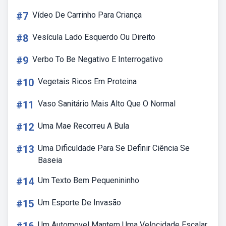
#7
Vídeo De Carrinho Para Criança
#8
Vesícula Lado Esquerdo Ou Direito
#9
Verbo To Be Negativo E Interrogativo
#10
Vegetais Ricos Em Proteina
#11
Vaso Sanitário Mais Alto Que O Normal
#12
Uma Mae Recorreu A Bula
#13
Uma Dificuldade Para Se Definir Ciência Se
Baseia
#14
Um Texto Bem Pequenininho
#15
Um Esporte De Invasão
Um Automovel Mantem Uma Velocidade Escalar