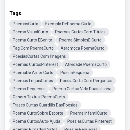
Tags
PoemasCurto
Exemplo DePoema Curto
Poema VisualCurto
Poemas CurtosCom Titulos
Poema Curto EBonito
Poema SimplesE Curto
Tag Com PoemaCurto
Aeromoça PoemaCurto
PoesiasCurtas Com Imagens
Poemas CurtosPinterest
Atividade PoemaCurto
PoemaDe Amor Curto
PoesiaPequena
Poemas LegaisCurtos
PoesiaCurta Com Perguntas
Poema Pequenos
Poema Curtoa Vida Duasa Linha
Genoro Textual PoemaCurto
Frases Curtas Guardiãs DasPoesias
Poema CurtoSobre Esporte
Poema InfantilCurto
Poema CurtosAuto-Ajuda
PoesiasCurtas Pinterest
Poemas RimadosCurtos
PoesiasPequenas