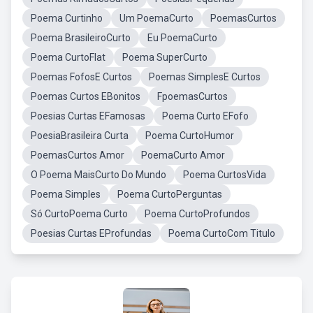
Poema Curtinho
Um PoemaCurto
PoemasCurtos
Poema BrasileiroCurto
Eu PoemaCurto
Poema CurtoFlat
Poema SuperCurto
Poemas FofosE Curtos
Poemas SimplesE Curtos
Poemas Curtos EBonitos
FpoemasCurtos
Poesias Curtas EFamosas
Poema Curto EFofo
PoesiaBrasileira Curta
Poema CurtoHumor
PoemasCurtos Amor
PoemaCurto Amor
O Poema MaisCurto Do Mundo
Poema CurtosVida
Poema Simples
Poema CurtoPerguntas
Só CurtoPoema Curto
Poema CurtoProfundos
Poesias Curtas EProfundas
Poema CurtoCom Titulo