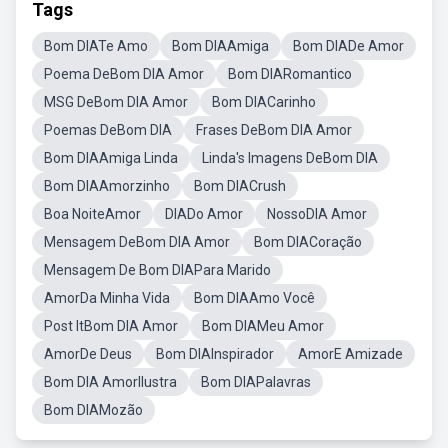
Tags
Bom DIATe Amo
Bom DIAAmiga
Bom DIADe Amor
Poema DeBom DIA Amor
Bom DIARomantico
MSG DeBom DIA Amor
Bom DIACarinho
Poemas DeBom DIA
Frases DeBom DIA Amor
Bom DIAAmiga Linda
Linda's Imagens DeBom DIA
Bom DIAAmorzinho
Bom DIACrush
Boa NoiteAmor
DIADo Amor
NossoDIA Amor
Mensagem DeBom DIA Amor
Bom DIACoração
Mensagem De Bom DIAPara Marido
AmorDa Minha Vida
Bom DIAAmo Você
Post ItBom DIA Amor
Bom DIAMeu Amor
AmorDe Deus
Bom DIAInspirador
AmorE Amizade
Bom DIA AmorIlustra
Bom DIAPalavras
Bom DIAMozão