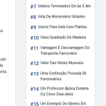
#7
Verbos Terminados Em ão E Am
#8
Vela De Aniversário Simples
#9
Vasos Para Sala Com Plantas
no
#10
Vaso Quadrado De Madeira
#11
Vantagem E Desvantagem Do
Transporte Ferroviário
ação:
#12
Valor Das Notas Musicais
de
orta,
#13
Uma Confecção Possuía 36
Funcionários
#14
Um Professor Aplica Durante
Os Cinco Dias úteis
#15
Um Exemplo De Gênero Em