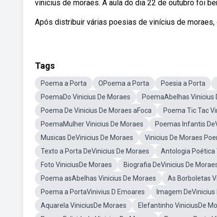
vinicius de moraes. A aula do dia 22 de outubro foi be
Após distribuir várias poesias de vinícius de moraes, 
Tags
Poema a Porta
OPoema a Porta
Poesia a Porta
PoemaDo Vinicius De Moraes
PoemaAbelhas Vinicius
Poema De Vinicius De Moraes aFoca
Poema Tic Tac Vi
PoemaMulher Vinicius De Moraes
Poemas Infantis De
Musicas DeVinicius De Moraes
Vinicius De Moraes P
Texto a Porta DeVinicius De Moraes
Antologia Poética
Foto ViniciusDe Moraes
Biografia DeVinicius De Morae
Poema asAbelhas Vinicius De Moraes
As Borboletas 
Poema a PortaVinivius D Emoares
Imagem DeVinicius
Aquarela ViniciusDe Moraes
Elefantinho ViniciusDe M