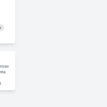
s
cnicas
inha
.