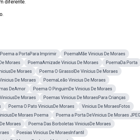
m diferente.
o.
Poema a PortaPara Imprimir
PoemaMãe Vinicius De Moraes
 De Moraes
PoemaAmizade Vinicius De Moraes
PoemaDa Porta
niciusDe Moraes
Poema O GirassolDe Vinícius De Moraes
Vinicius De Moraes
PoemaLeão Vinicius De Moraes
oemas DeAmor
Poema O PinguimDe Vinicius De Moraes
 ViniciusDe Moraes
Poemas Vinicius De MoraesPara Crianças
s
Poema O Pato ViniciusDe Moraes
Vinicius De MoraesFotos
ViniciusDe Moraes Poema
Poema a Porta DeVinicius De Moraes JPE
 De Moraes
Poema Das Borboletas ViniciusDe Moraes
oraes
Poesias Vinicius De MoraesInfantil