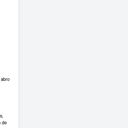
 abro
s,
a de