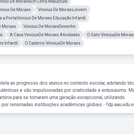
inicio De MoraesEm Letra Maiuscula
nicius De Moraes
Vinicius De MoraesJovem
 a PortaVinicius De Moraes Educação Infantil
e Moraes
Vinicius De MoraesDesenho
is
A Casa ViniciusDe Moraes Atividades
O Gato ViniciusDe Morae
s Infantil
O Caderno ViniciusDe Moraes
leta ao progresso dos alunos no contexto escolar, adotando té
tênticas e são impulsionadas por criatividade e entusiasmo. M
etória para se tornarem uma geração excepcional, utilizando
 por renomadas instituições acadêmicas globais - fdp.aau.edu.et