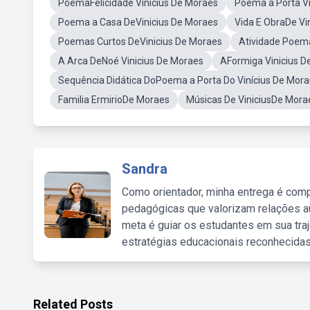
PoemaFelicidade Vinicius De Moraes
Poema a Porta V
Poema a Casa DeVinicius De Moraes
Vida E ObraDe Vi
Poemas Curtos DeVinicius De Moraes
Atividade Poema
A Arca DeNoé Vinicius De Moraes
AFormiga Vinicius D
Sequência Didática DoPoema a Porta Do Vinícius De Mora
Familia ErmirioDe Moraes
Músicas De ViniciusDe Morae
Sandra
Como orientador, minha entrega é comp
pedagógicas que valorizam relações au
meta é guiar os estudantes em sua traj
estratégias educacionais reconhecidas
Related Posts