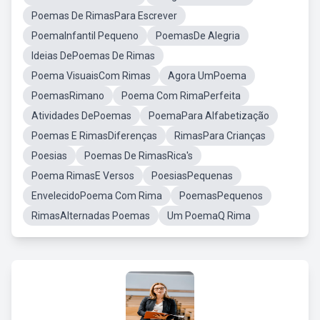
Poemas De RimasPara Escrever
PoemaInfantil Pequeno
PoemasDe Alegria
Ideias DePoemas De Rimas
Poema VisuaisCom Rimas
Agora UmPoema
PoemasRimano
Poema Com RimaPerfeita
Atividades DePoemas
PoemaPara Alfabetização
Poemas E RimasDiferenças
RimasPara Crianças
Poesias
Poemas De RimasRica's
Poema RimasE Versos
PoesiasPequenas
EnvelecidoPoema Com Rima
PoemasPequenos
RimasAlternadas Poemas
Um PoemaQ Rima