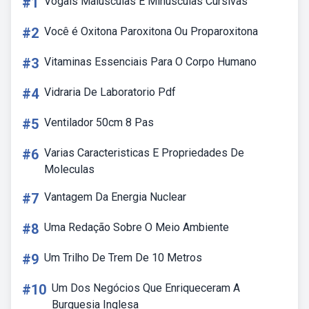
#1
Vogais Maiúsculas E Minúsculas Cursivas
#2
Você é Oxitona Paroxitona Ou Proparoxitona
#3
Vitaminas Essenciais Para O Corpo Humano
#4
Vidraria De Laboratorio Pdf
#5
Ventilador 50cm 8 Pas
#6
Varias Caracteristicas E Propriedades De
Moleculas
#7
Vantagem Da Energia Nuclear
#8
Uma Redação Sobre O Meio Ambiente
#9
Um Trilho De Trem De 10 Metros
#10
Um Dos Negócios Que Enriqueceram A
Burguesia Inglesa