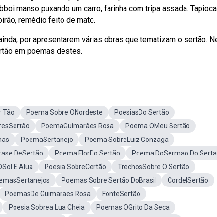
 Webboi manso puxando um carro, farinha com tripa assada. Tapioca
pirão, remédio feito de mato.
 ainda, por apresentarem várias obras que tematizam o sertão. N
ertão em poemas destes.
 Tão
Poema Sobre ONordeste
PoesiasDo Sertão
resSertão
PoemaGuimarães Rosa
Poema OMeu Sertão
mas
PoemaSertanejo
Poema SobreLuiz Gonzaga
rase DeSertão
Poema FlorDo Sertão
Poema DoSermao Do Serta
Sol E Alua
Poesia SobreCertão
TrechosSobre O Sertão
emasSertanejos
Poemas Sobre Sertão DoBrasil
CordelSertão
PoemasDe Guimaraes Rosa
FonteSertão
Poesia Sobrea Lua Cheia
Poemas OGrito Da Seca