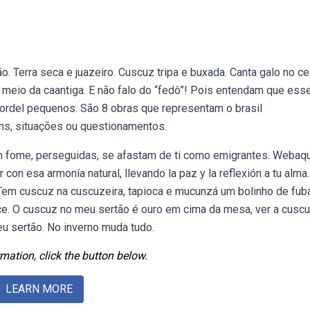
Terra seca e juazeiro. Cuscuz tripa e buxada. Canta galo no cel
meio da caantiga. E não falo do “fedô”! Pois entendam que ess
rdel pequenos. São 8 obras que representam o brasil
ens, situações ou questionamentos.
m fome, perseguidas, se afastam de ti como emigrantes. Webaqu
on esa armonía natural, llevando la paz y la reflexión a tu alma.
 Tem cuscuz na cuscuzeira, tapioca e mucunzá um bolinho de fub
uece. O cuscuz no meu sertão é ouro em cima da mesa, ver a cuscu
u sertão. No inverno muda tudo.
mation, click the button below.
LEARN MORE