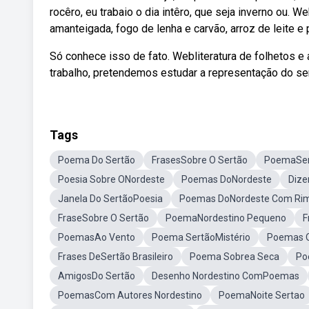
rocêro, eu trabaio o dia intêro, que seja inverno ou.
amanteigada, fogo de lenha e carvão, arroz de leite e 
Só conhece isso de fato. Webliteratura de folhetos e
trabalho, pretendemos estudar a representação do s
Tags
Poema Do Sertão
FrasesSobre O Sertão
PoemaSer
Poesia Sobre ONordeste
Poemas DoNordeste
Dize
Janela Do SertãoPoesia
Poemas DoNordeste Com Ri
FraseSobre O Sertão
PoemaNordestino Pequeno
F
PoemasAo Vento
Poema SertãoMistério
Poemas O
Frases DeSertão Brasileiro
Poema Sobrea Seca
Po
AmigosDo Sertão
Desenho Nordestino ComPoemas
PoemasCom Autores Nordestino
PoemaNoite Sertao