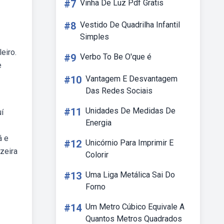
#7
Vinha De Luz Pdf Gratis
#8
Vestido De Quadrilha Infantil
Simples
eiro.
#9
Verbo To Be O'que é
e
#10
Vantagem E Desvantagem
Das Redes Sociais
#11
Unidades De Medidas De
í
Energia
á e
#12
Unicórnio Para Imprimir E
zeira
Colorir
#13
Uma Liga Metálica Sai Do
Forno
#14
Um Metro Cúbico Equivale A
Quantos Metros Quadrados