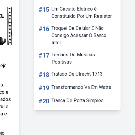
#15
Um Circuito Eletrico é
Constituido Por Um Resistor
#16
Troquei De Celular E Não
Consigo Acessar O Banco
Inter
#17
Trechos De Músicas
Positivas
ejo
#18
Tratado De Utrecht 1713
Os
#19
Transformando Va Em Watts
co e
tados
#20
Tranca De Porta Simples
ul e
ha e
ejo