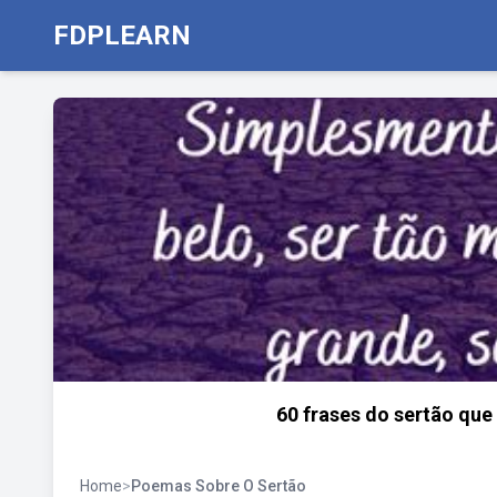
FDPLEARN
60 frases do sertão que
Home
>
Poemas Sobre O Sertão