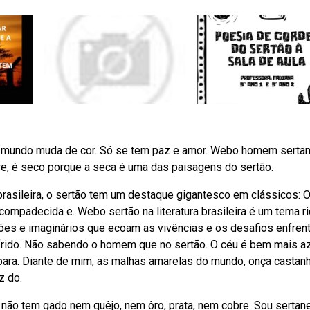
O mundo muda de cor. Só se tem paz e amor. Web⁠o homem sertan
e, é seco porque a seca é uma das paisagens do sertão.
 brasileira, o sertão tem um destaque gigantesco em clássicos: 
compadecida e. Webo sertão na literatura brasileira é um tema ri
es e imaginários que ecoam as vivências e os desafios enfren
ofrido. Não sabendo o homem que no sertão. O céu é bem mais az
a para. Diante de mim, as malhas amarelas do mundo, onça castan
z do.
não tem gado nem quêjo, nem ôro, prata, nem cobre. Sou sertan