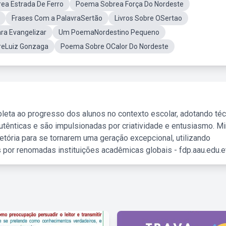
ea Estrada De Ferro
Poema Sobrea Força Do Nordeste
Frases Com a PalavraSertão
Livros Sobre OSertao
ra Evangelizar
Um PoemaNordestino Pequeno
reLuiz Gonzaga
Poema Sobre OCalor Do Nordeste
leta ao progresso dos alunos no contexto escolar, adotando té
tênticas e são impulsionadas por criatividade e entusiasmo. M
etória para se tornarem uma geração excepcional, utilizando
 por renomadas instituições acadêmicas globais - fdp.aau.edu.et