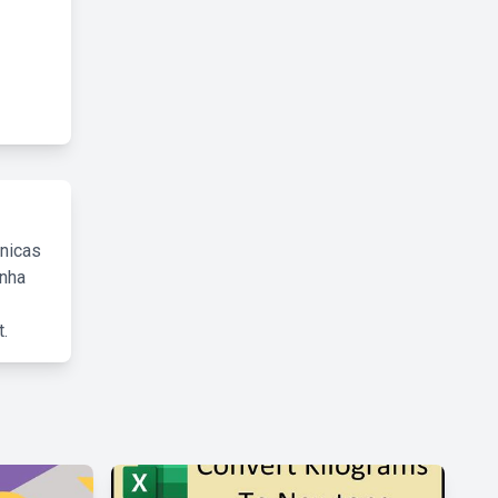
cnicas
inha
.