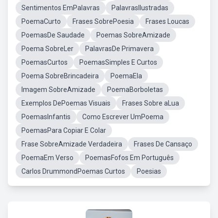
Sentimentos EmPalavras
PalavrasIlustradas
PoemaCurto
Frases SobrePoesia
Frases Loucas
PoemasDe Saudade
Poemas SobreAmizade
Poema SobreLer
PalavrasDe Primavera
PoemasCurtos
PoemasSimples E Curtos
Poema SobreBrincadeira
PoemaEla
Imagem SobreAmizade
PoemaBorboletas
Exemplos DePoemas Visuais
Frases Sobre aLua
PoemasInfantis
Como Escrever UmPoema
PoemasPara Copiar E Colar
Frase SobreAmizade Verdadeira
Frases De Cansaço
PoemaEm Verso
PoemasFofos Em Português
Carlos DrummondPoemas Curtos
Poesias