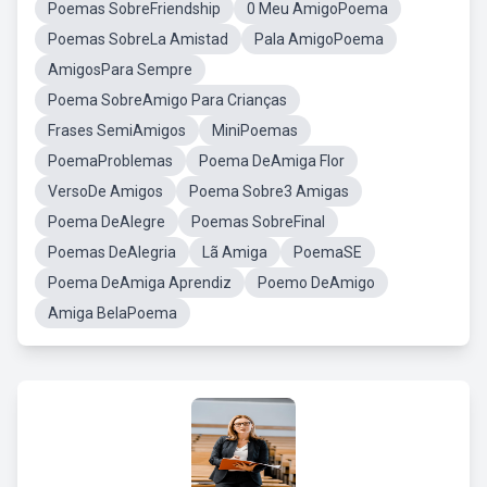
Poemas SobreFriendship
0 Meu AmigoPoema
Poemas SobreLa Amistad
Pala AmigoPoema
AmigosPara Sempre
Poema SobreAmigo Para Crianças
Frases SemiAmigos
MiniPoemas
PoemaProblemas
Poema DeAmiga Flor
VersoDe Amigos
Poema Sobre3 Amigas
Poema DeAlegre
Poemas SobreFinal
Poemas DeAlegria
Lã Amiga
PoemaSE
Poema DeAmiga Aprendiz
Poemo DeAmigo
Amiga BelaPoema