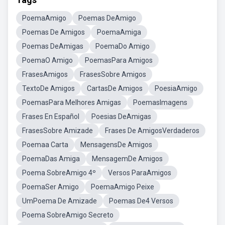
PoemaAmigo
Poemas DeAmigo
Poemas De Amigos
PoemaAmiga
Poemas DeAmigas
PoemaDo Amigo
PoemaO Amigo
PoemasPara Amigos
FrasesAmigos
FrasesSobre Amigos
TextoDe Amigos
CartasDe Amigos
PoesiaAmigo
PoemasPara Melhores Amigas
PoemasImagens
Frases En Español
Poesias DeAmigas
FrasesSobre Amizade
Frases De AmigosVerdaderos
Poemaa Carta
MensagensDe Amigos
PoemaDas Amiga
MensagemDe Amigos
Poema SobreAmigo 4º
Versos ParaAmigos
PoemaSer Amigo
PoemaAmigo Peixe
UmPoema De Amizade
Poemas De4 Versos
Poema SobreAmigo Secreto