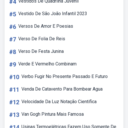
#4
Vestidos De Quadrilha Juvenil
#5
Vestido De São João Infantil 2023
#6
Versos De Amor E Poesias
#7
Verso De Folia De Reis
#8
Verso De Festa Junina
#9
Verde E Vermelho Combinam
#10
Verbo Fugir No Presente Passado E Futuro
#11
Venda De Catavento Para Bombear Agua
#12
Velocidade Da Luz Notação Cientifica
#13
Van Gogh Pintura Mais Famosa
#14
Usinas Termoelétricas Fazem Uso Somente De