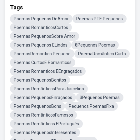
Tags
Poemas Pequenos DeAmor
Poemas PTE Pequenos
Poemas RomânticosCurtos
Poemas PequenosSobre Amor
Poemas Pequenos ELindos
8Pequenos Poemas
PoemasRomantico Pequeno
PoemaRomântico Curto
Poemas CurtosE Romanticos
Poemas Romanticos EEngraçados
Poemas PequenosBonitos
Poemas RomânticosPara Juscelino
Poemas PequenosEnraçados
3Pequenos Poemas
Poemas PequenosBons
Pequenos PoemasFixa
Poemas RomânticosFamosos
Poemas Românticos EPortuguês
Poemas PequenosInteresentes