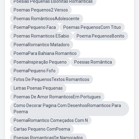
Poesias Pequenas EBonitas Romanticas
Poemas Pequenos2 Versos
Poemas RomânticosAdolescente
PoemaPequeno Faca
Poemas PequenosCom Tituo
Poemas Romanticos ESabio
Poema PequenosBonito
PoemaRomantico Matadoro
PoemaPara Bahiana Romantico
PoemaInspiração Pequeno
Poesias Romântica
PoemaPequeno Fofo
Fotos De PequenosTextos Romanticos
Letras Poenas Pequenas
Poemas De Amor RomanticosEm Portugues
Como Decorar Pagina Com DesenhosRomanticos Para
Poema
PoemaRomantico Começados Com N
Cartao Pequeno ComPoema
Poesias RomanticasDe Namorados