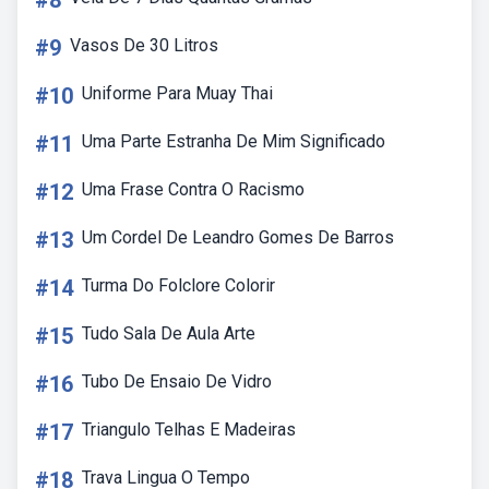
#8
#9
Vasos De 30 Litros
#10
Uniforme Para Muay Thai
#11
Uma Parte Estranha De Mim Significado
#12
Uma Frase Contra O Racismo
#13
Um Cordel De Leandro Gomes De Barros
#14
Turma Do Folclore Colorir
#15
Tudo Sala De Aula Arte
#16
Tubo De Ensaio De Vidro
#17
Triangulo Telhas E Madeiras
#18
Trava Lingua O Tempo