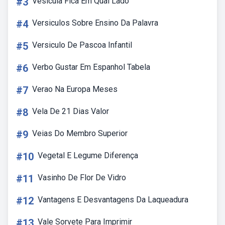
#3
Vesícula Fica Em Qual Lado
#4
Versiculos Sobre Ensino Da Palavra
#5
Versiculo De Pascoa Infantil
#6
Verbo Gustar Em Espanhol Tabela
#7
Verao Na Europa Meses
#8
Vela De 21 Dias Valor
#9
Veias Do Membro Superior
#10
Vegetal E Legume Diferença
#11
Vasinho De Flor De Vidro
#12
Vantagens E Desvantagens Da Laqueadura
#13
Vale Sorvete Para Imprimir