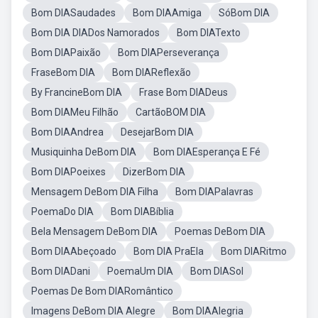
Bom DIASaudades
Bom DIAAmiga
SóBom DIA
Bom DIA DIADos Namorados
Bom DIATexto
Bom DIAPaixão
Bom DIAPerseverança
FraseBom DIA
Bom DIAReflexão
By FrancineBom DIA
Frase Bom DIADeus
Bom DIAMeu Filhão
CartãoBOM DIA
Bom DIAAndrea
DesejarBom DIA
Musiquinha DeBom DIA
Bom DIAEsperança E Fé
Bom DIAPoeixes
DizerBom DIA
Mensagem DeBom DIA Filha
Bom DIAPalavras
PoemaDo DIA
Bom DIABíblia
Bela Mensagem DeBom DIA
Poemas DeBom DIA
Bom DIAAbeçoado
Bom DIA PraEla
Bom DIARitmo
Bom DIADani
PoemaUm DIA
Bom DIASol
Poemas De Bom DIARomântico
Imagens DeBom DIA Alegre
Bom DIAAlegria