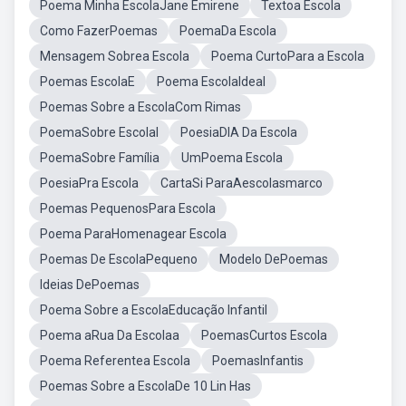
Poema Minha EscolaJane Emirene
Textoa Escola
Como FazerPoemas
PoemaDa Escola
Mensagem Sobrea Escola
Poema CurtoPara a Escola
Poemas EscolaE
Poema EscolaIdeal
Poemas Sobre a EscolaCom Rimas
PoemaSobre Escolal
PoesiaDIA Da Escola
PoemaSobre Família
UmPoema Escola
PoesiaPra Escola
CartaSi ParaAescolasmarco
Poemas PequenosPara Escola
Poema ParaHomenagear Escola
Poemas De EscolaPequeno
Modelo DePoemas
Ideias DePoemas
Poema Sobre a EscolaEducação Infantil
Poema aRua Da Escolaa
PoemasCurtos Escola
Poema Referentea Escola
PoemasInfantis
Poemas Sobre a EscolaDe 10 Lin Has