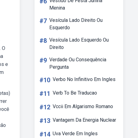
#6
Vestido De Festa Junina
Menina
#7
Vesícula Lado Direito Ou
Esquerdo
#8
Vesícula Lado Esquerdo Ou
e
Direito
. O
ma
#9
Verdade Ou Consequência
os e
Pergunta
im
#10
Verbo No Infinitivo Em Ingles
#11
Verb To Be Traducao
etas)
rrer
#12
Vccii Em Algarismo Romano
 você
#13
Vantagem Da Energia Nuclear
ção
#14
Uva Verde Em Ingles