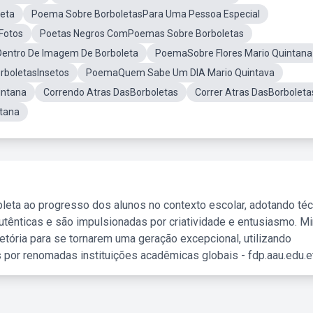
eta
Poema Sobre BorboletasPara Uma Pessoa Especial
Fotos
Poetas Negros ComPoemas Sobre Borboletas
ntro De Imagem De Borboleta
PoemaSobre Flores Mario Quintana
boletasInsetos
PoemaQuem Sabe Um DIA Mario Quintava
ntana
Correndo Atras DasBorboletas
Correr Atras DasBorboleta
ntana
leta ao progresso dos alunos no contexto escolar, adotando té
tênticas e são impulsionadas por criatividade e entusiasmo. M
etória para se tornarem uma geração excepcional, utilizando
 por renomadas instituições acadêmicas globais - fdp.aau.edu.et