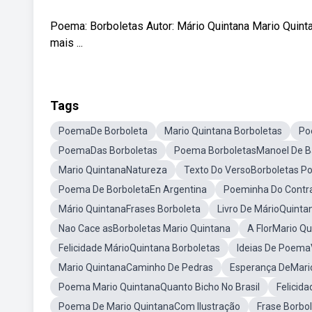
Poema: Borboletas Autor: Mário Quintana Mario Quin
mais ...
Tags
PoemaDe Borboleta
Mario Quintana Borboletas
Po
PoemaDas Borboletas
Poema BorboletasManoel De B
Mario QuintanaNatureza
Texto Do VersoBorboletas 
Poema De BorboletaEn Argentina
Poeminha Do Contr
Mário QuintanaFrases Borboleta
Livro De MárioQuinta
Nao Cace asBorboletas Mario Quintana
A FlorMario Q
Felicidade MárioQuintana Borboletas
Ideias De PoemaV
Mario QuintanaCaminho De Pedras
Esperança DeMari
Poema Mario QuintanaQuanto Bicho No Brasil
Felicid
Poema De Mario QuintanaCom Ilustração
Frase Borbo