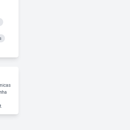
s
cnicas
inha
.