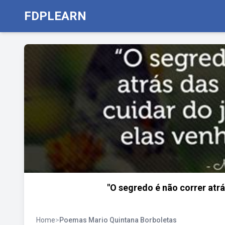
FDPLEARN
"O segredo é não correr atrá
Home
>
Poemas Mario Quintana Borboletas