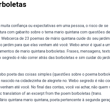
rboletas
muita confiança ou expectativas em uma pessoa, o risco de se
ratura com gabarito sobre o tema mario quintana com questões d
oi. Webcerca de 23 poemas de mário quintana cuide do seu jardim
do jardim para que elas venham até você. Webo amor é igual a u
amentos de mario quintana borboletas. Frases, mensagens, text
segredo é não correr atrás das borboletas e sim cuidar do jard
 Webo poeta das coisas simples (questões sobre o poema borbol
 nascido na cidadezinha de alegrete no. Webo segredo é não co
s venham até você. No final das contas, você vai achar, não quem
c translation of an excerpt from the poem borboletas (trans.
. Mário quintana mario quintana, poeta pertencente à segunda gera