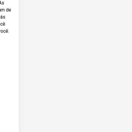
As
 um de
rás
ocê
você.