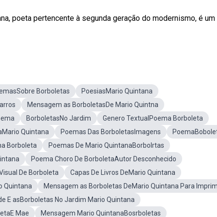
tana, poeta pertencente à segunda geração do modernismo, é um
emasSobre Borboletas
PoesiasMario Quintana
arros
Mensagem as BorboletasDe Mario Quintna
Poema
BorboletasNo Jardim
Genero TextualPoema Borboleta
aMario Quintana
Poemas Das BorboletasImagens
PoemaBobole
na Borboleta
Poemas De Mario QuintanaBorbolrtas
uintana
Poema Choro De BorboletaAutor Desconhecido
isual De Borboleta
Capas De Livros DeMario Quintana
o Quintana
Mensagem as Borboletas DeMario Quintana Para Imprim
ade E asBorboletas No Jardim Mario Quintana
letaE Mae
Mensagem Mario QuintanaBosrboletas