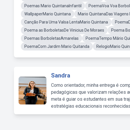
Poemas Mario QuintanaInfantil
PoemaVoa Voa Borbol
WallpaperMario Quintana
Mario QuintanaDas Viagens 
Canção Para Uma Valsa LentaMario Quintana
PoemaDe
Poema as BorboletasDe Vinicius De Moraes
Poema Bor
Poemas BorboletasAmarelas
PoemaTempo Mário Qui
PoemaCom Jardim Mario Quitanda
RelogioMario Qui
Sandra
Como orientador, minha entrega é comp
pedagógicas que valorizam relações au
meta é guiar os estudantes em sua traj
estratégias educacionais reconhecidas