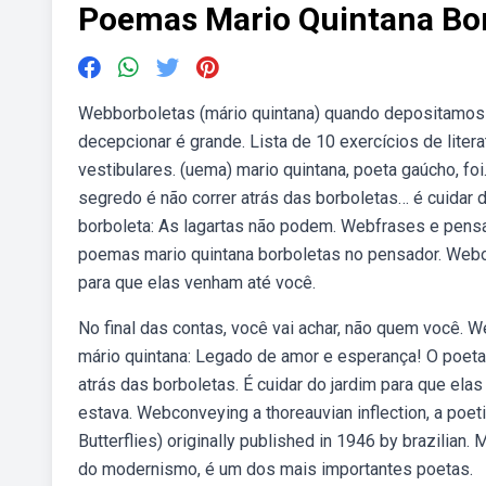
Poemas Mario Quintana Bo
Webborboletas (mário quintana) quando depositamos 
decepcionar é grande. Lista de 10 exercícios de lite
vestibulares. (uema) mario quintana, poeta gaúcho, f
segredo é não correr atrás das borboletas… é cuidar 
borboleta: As lagartas não podem. Webfrases e pens
poemas mario quintana borboletas no pensador. Webo 
para que elas venham até você.
No final das contas, você vai achar, não quem você.
mário quintana: Legado de amor e esperança! O poeta
atrás das borboletas. É cuidar do jardim para que ela
estava. Webconveying a thoreauvian inflection, a poeti
Butterflies) originally published in 1946 by brazilian
do modernismo, é um dos mais importantes poetas.