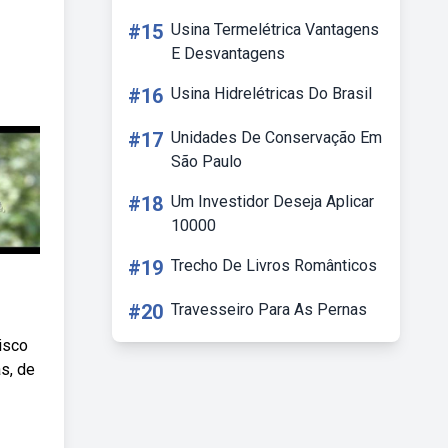
#15
Usina Termelétrica Vantagens
E Desvantagens
#16
Usina Hidrelétricas Do Brasil
#17
Unidades De Conservação Em
São Paulo
#18
Um Investidor Deseja Aplicar
10000
#19
Trecho De Livros Românticos
#20
Travesseiro Para As Pernas
isco
s, de