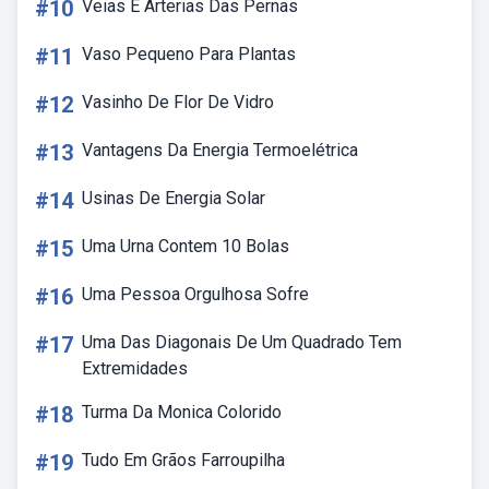
#10
Veias E Arterias Das Pernas
#11
Vaso Pequeno Para Plantas
#12
Vasinho De Flor De Vidro
#13
Vantagens Da Energia Termoelétrica
#14
Usinas De Energia Solar
#15
Uma Urna Contem 10 Bolas
#16
Uma Pessoa Orgulhosa Sofre
#17
Uma Das Diagonais De Um Quadrado Tem
Extremidades
#18
Turma Da Monica Colorido
#19
Tudo Em Grãos Farroupilha