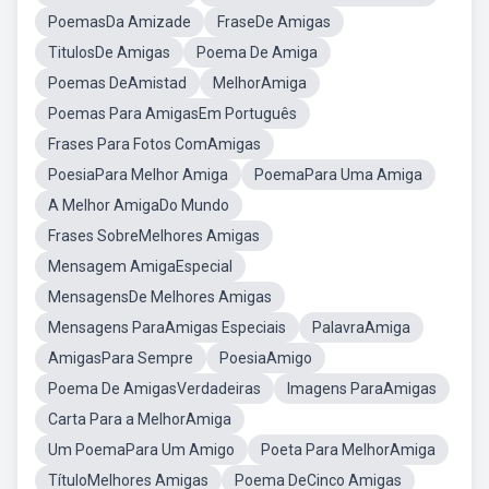
PoemasDa Amizade
FraseDe Amigas
TitulosDe Amigas
Poema De Amiga
Poemas DeAmistad
MelhorAmiga
Poemas Para AmigasEm Português
Frases Para Fotos ComAmigas
PoesiaPara Melhor Amiga
PoemaPara Uma Amiga
A Melhor AmigaDo Mundo
Frases SobreMelhores Amigas
Mensagem AmigaEspecial
MensagensDe Melhores Amigas
Mensagens ParaAmigas Especiais
PalavraAmiga
AmigasPara Sempre
PoesiaAmigo
Poema De AmigasVerdadeiras
Imagens ParaAmigas
Carta Para a MelhorAmiga
Um PoemaPara Um Amigo
Poeta Para MelhorAmiga
TítuloMelhores Amigas
Poema DeCinco Amigas