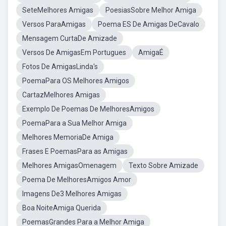
SeteMelhores Amigas
PoesiasSobre Melhor Amiga
Versos ParaAmigas
Poema ES De Amigas DeCavalo
Mensagem CurtaDe Amizade
Versos De AmigasEm Portugues
AmigaÉ
Fotos De AmigasLinda's
PoemaPara OS Melhores Amigos
CartazMelhores Amigas
Exemplo De Poemas De MelhoresAmigos
PoemaPara a Sua Melhor Amiga
Melhores MemoriaDe Amiga
Frases E PoemasPara as Amigas
Melhores AmigasOmenagem
Texto Sobre Amizade
Poema De MelhoresAmigos Amor
Imagens De3 Melhores Amigas
Boa NoiteAmiga Querida
PoemasGrandes Para a Melhor Amiga