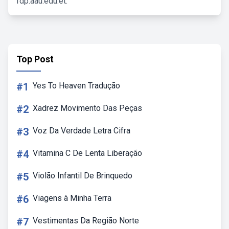
fdp.aau.edu.et.
Top Post
#1
Yes To Heaven Tradução
#2
Xadrez Movimento Das Peças
#3
Voz Da Verdade Letra Cifra
#4
Vitamina C De Lenta Liberação
#5
Violão Infantil De Brinquedo
#6
Viagens à Minha Terra
#7
Vestimentas Da Região Norte