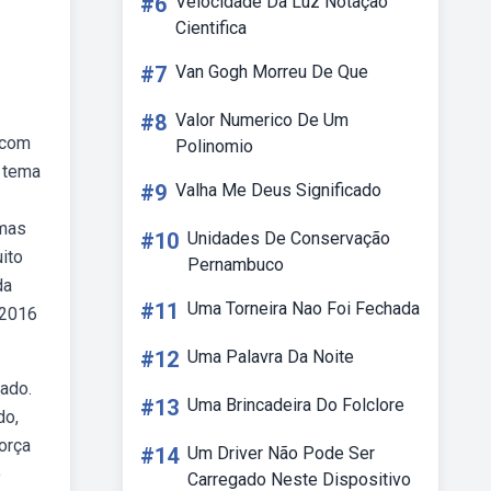
#6
Velocidade Da Luz Notação
Cientifica
#7
Van Gogh Morreu De Que
#8
Valor Numerico De Um
 com
Polinomio
o tema
#9
Valha Me Deus Significado
emas
#10
Unidades De Conservação
ito
Pernambuco
da
#11
Uma Torneira Nao Foi Fechada
 2016
#12
Uma Palavra Da Noite
mado.
#13
Uma Brincadeira Do Folclore
do,
orça
#14
Um Driver Não Pode Ser
o
Carregado Neste Dispositivo