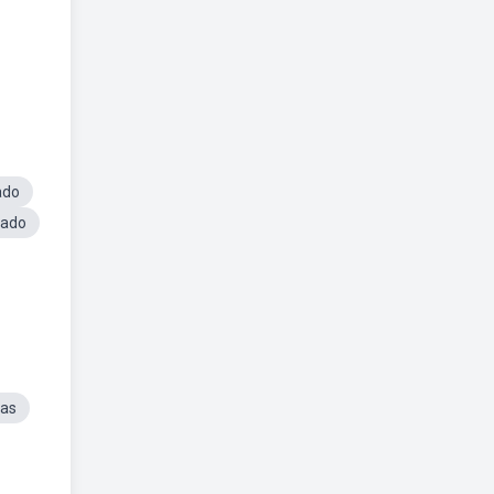
ado
mado
ras