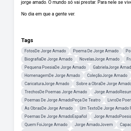
jorge amado. O mundo só vai prestar. Para nele se vive
No dia em que a gente ver.
Tags
FotosDe Jorge Amado
Poema De Jorge Amado
Po
BiografiaDe Jorge Amado
NovelasJorge Amado
Fr
Pequena PoesiaDe Jorge Amado
GabrielaJorge Ama
HomenagemDe Jorge Amado
ColeçãoJorge Amado
CaricaturaJorge Amado
Sobre a ObraDe Jorge Amad
TrechosDe Poemas Jorge Amado
Jorge AmadoResu
Poemas De Jorge AmadoPeça De Teatro
LivroDe Po
As ObrasDe Jorge Amado
Um TextoDe Jorge Amado 
Poemas De Jorge AmadoEspañol
Jorge AmadoPoesia
Quem FoiJorge Amado
Jorge AmadoJovem
Capac