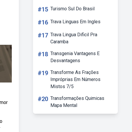
#15
Turismo Sul Do Brasil
#16
Trava Linguas Em Ingles
#17
Trava Lingua Dificil Pra
Caramba
#18
Transgenia Vantagens E
Desvantagens
#19
Transforme As Frações
Impróprias Em Números
Mistos 7/5
#20
Transformações Quimicas
amor
Mapa Mental
no
r