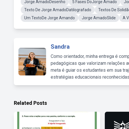
Jorge AmadoDesenho
5 Fases DoJorge Amado
Jo
Texto De Jorge AmadoDatilografado
Textos De Solid
Um TextoDe Jorge Amando
Jorge AmadoSlide
A 
Sandra
Como orientador, minha entrega é comp
pedagógicas que valorizam relações au
meta é guiar os estudantes em sua traj
estratégias educacionais reconhecidas
Related Posts