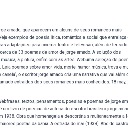
orge amado, que aparecem em alguns de seus romances mais
Veja exemplos de poesia lírica, romântica e social que entrelaça
ras adaptações para cinema, teatro e televisão, além de ter sid
bcerca de 33 poemas de amor de jorge amado. A solução dos
 a musica, a pintura, enfim com as artes. Webuma seleção de po
. Leia poemas sobre amor, vida, morte, humor, música, trova e mu
canela“, o escritor jorge amado cria uma narrativa que vai além 
amado extraídos dos seus romances mais conhecidos. 18 may,
ia. Webfrases, textos, pensamentos, poesias e poemas de jorge a
 um livro de poesias de autoria do escritor brasileiro jorge ama
em 1938. Obra que homenageia e descortina simultaneamente a f
maiores poetas da bahia. A estrada do mar (1938). Abc de castr