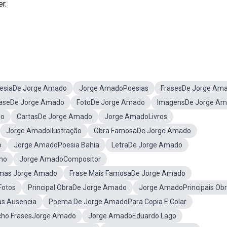
r.
esiaDe Jorge Amado
Jorge AmadoPoesias
FrasesDe Jorge Am
aseDe Jorge Amado
FotoDe Jorge Amado
ImagensDe Jorge A
do
CartasDe Jorge Amado
Jorge AmadoLivros
Jorge AmadoIlustração
Obra FamosaDe Jorge Amado
o
Jorge AmadoPoesia Bahia
LetraDe Jorge Amado
mo
Jorge AmadoCompositor
emas Jorge Amado
Frase Mais FamosaDe Jorge Amado
Fotos
Principal ObraDe Jorge Amado
Jorge AmadoPrincipais Ob
s Ausencia
Poema De Jorge AmadoPara Copia E Colar
ho FrasesJorge Amado
Jorge AmadoEduardo Lago