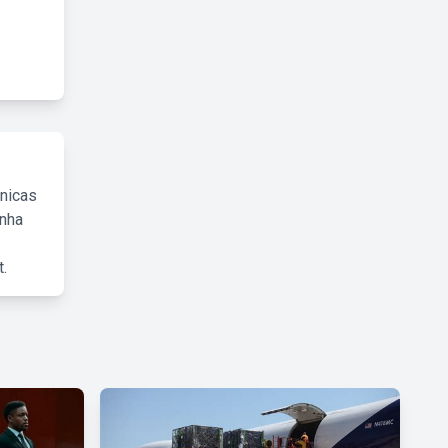
cnicas
inha
.