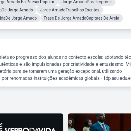
rge Amado Ea Poesia Popular
Jorge AmadoPara Imprimir
ãoDe Jorge Amado
Jorge AmadoTrabalhos Escritos
VidaDe Jorge Amado
Frase De Jorge AmadoCapitaes Da Areia
leta ao progresso dos alunos no contexto escolar, adotando té
tênticas e são impulsionadas por criatividade e entusiasmo. M
etória para se tornarem uma geração excepcional, utilizando
 por renomadas instituições acadêmicas globais - fdp.aau.edu.et