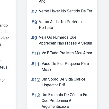
Ano
#7
Verbo Haver No Sentido De Ter
#8
Verbo Andar No Pretérito
uando
Perfeito
 nada
#9
Veja Os Números Que
viver,
Aparecem Nas Frases A Seguir
s
#10
Vc E Tudo Pra Mim Meu Amor
a.
#11
Vaso De Flor Pequeno Para
 teus
Mesa
#12
Um Sopro De Vida Clarice
Peça
Lispector Pdf
#13
Um Exemplo De Gênero Em
Que Predomina A
Argumentação é