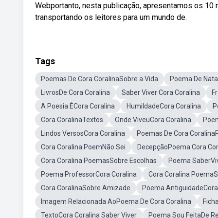
Webportanto, nesta publicação, apresentamos os 10 m
transportando os leitores para um mundo de.
Tags
Poemas De Cora CoralinaSobre a Vida
Poema De Natal
LivrosDe Cora Coralina
Saber Viver Cora Coralina
F
A Poesia ÉCora Coralina
HumildadeCora Coralina
P
Cora CoralinaTextos
Onde ViveuCora Coralina
Poem
Lindos VersosCora Coralina
Poemas De Cora CoralinaP
Cora Coralina PoemNão Sei
DecepçãoPoema Cora Cor
Cora Coralina PoemasSobre Escolhas
Poema SaberViv
Poema ProfessorCora Coralina
Cora Coralina Poema
Cora CoralinaSobre Amizade
Poema AntiguidadeCora 
Imagem Relacionada AoPoema De Cora Coralina
Fich
TextoCora Coralina Saber Viver
Poema Sou FeitaDe Ret