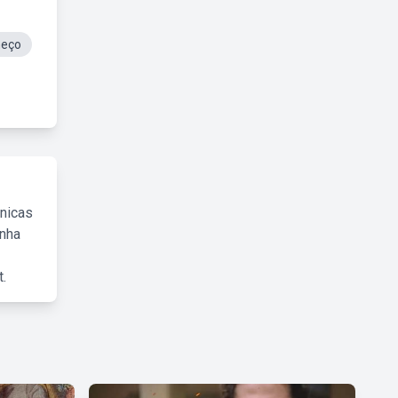
meço
cnicas
inha
.