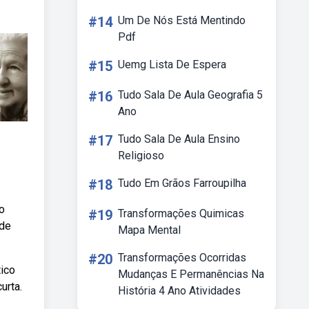
#14
Um De Nós Está Mentindo
Pdf
#15
Uemg Lista De Espera
#16
Tudo Sala De Aula Geografia 5
Ano
#17
Tudo Sala De Aula Ensino
Religioso
#18
Tudo Em Grãos Farroupilha
o
#19
Transformações Quimicas
 de
Mapa Mental
#20
Transformações Ocorridas
tico
Mudanças E Permanências Na
urta.
História 4 Ano Atividades