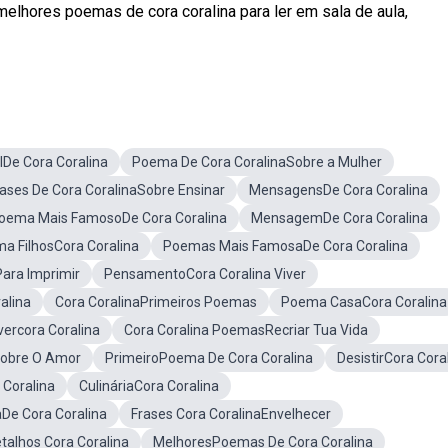
elhores poemas de cora coralina para ler em sala de aula,
De Cora Coralina
Poema De Cora CoralinaSobre a Mulher
rases De Cora CoralinaSobre Ensinar
MensagensDe Cora Coralina
oema Mais FamosoDe Cora Coralina
MensagemDe Cora Coralina
a FilhosCora Coralina
Poemas Mais FamosaDe Cora Coralina
ara Imprimir
PensamentoCora Coralina Viver
alina
Cora CoralinaPrimeiros Poemas
Poema CasaCora Coralina
ercora Coralina
Cora Coralina PoemasRecriar Tua Vida
Sobre O Amor
PrimeiroPoema De Cora Coralina
DesistirCora Cora
Coralina
CulináriaCora Coralina
aDe Cora Coralina
Frases Cora CoralinaEnvelhecer
alhos Cora Coralina
MelhoresPoemas De Cora Coralina