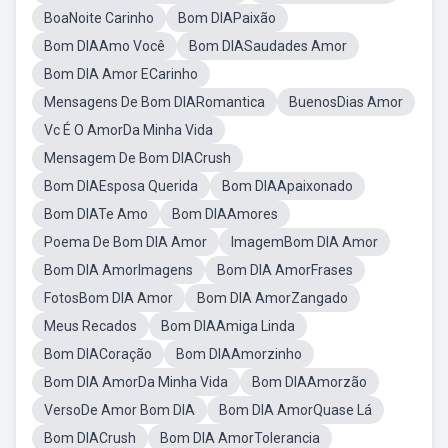
BoaNoite Carinho
Bom DIAPaixão
Bom DIAAmo Você
Bom DIASaudades Amor
Bom DIA Amor ECarinho
Mensagens De Bom DIARomantica
BuenosDias Amor
Vc É O AmorDa Minha Vida
Mensagem De Bom DIACrush
Bom DIAEsposa Querida
Bom DIAApaixonado
Bom DIATe Amo
Bom DIAAmores
Poema De Bom DIA Amor
ImagemBom DIA Amor
Bom DIA AmorImagens
Bom DIA AmorFrases
FotosBom DIA Amor
Bom DIA AmorZangado
Meus Recados
Bom DIAAmiga Linda
Bom DIACoração
Bom DIAAmorzinho
Bom DIA AmorDa Minha Vida
Bom DIAAmorzão
VersoDe Amor Bom DIA
Bom DIA AmorQuase Lá
Bom DIACrush
Bom DIA AmorTolerancia