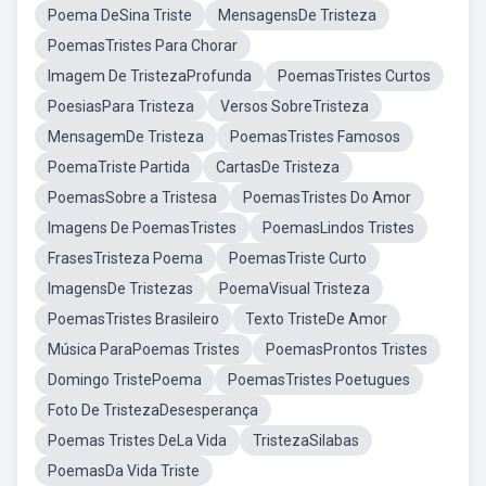
Poema DeSina Triste
MensagensDe Tristeza
PoemasTristes Para Chorar
Imagem De TristezaProfunda
PoemasTristes Curtos
PoesiasPara Tristeza
Versos SobreTristeza
MensagemDe Tristeza
PoemasTristes Famosos
PoemaTriste Partida
CartasDe Tristeza
PoemasSobre a Tristesa
PoemasTristes Do Amor
Imagens De PoemasTristes
PoemasLindos Tristes
FrasesTristeza Poema
PoemasTriste Curto
ImagensDe Tristezas
PoemaVisual Tristeza
PoemasTristes Brasileiro
Texto TristeDe Amor
Música ParaPoemas Tristes
PoemasProntos Tristes
Domingo TristePoema
PoemasTristes Poetugues
Foto De TristezaDesesperança
Poemas Tristes DeLa Vida
TristezaSilabas
PoemasDa Vida Triste