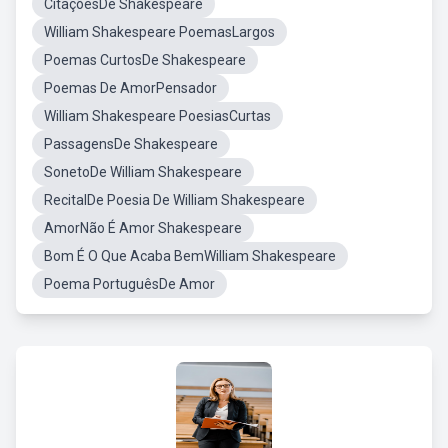
CitaçõesDe Shakespeare
William Shakespeare PoemasLargos
Poemas CurtosDe Shakespeare
Poemas De AmorPensador
William Shakespeare PoesiasCurtas
PassagensDe Shakespeare
SonetoDe William Shakespeare
RecitalDe Poesia De William Shakespeare
AmorNão É Amor Shakespeare
Bom É O Que Acaba BemWilliam Shakespeare
Poema PortuguêsDe Amor