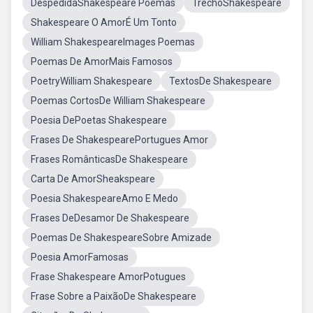
DespedidaShakespeare Poemas
TrechoShakespeare
Shakespeare O AmorÉ Um Tonto
William ShakespeareImages Poemas
Poemas De AmorMais Famosos
PoetryWilliam Shakespeare
TextosDe Shakespeare
Poemas CortosDe William Shakespeare
Poesia DePoetas Shakespeare
Frases De ShakespearePortugues Amor
Frases RomânticasDe Shakespeare
Carta De AmorSheakspeare
Poesia ShakespeareAmo E Medo
Frases DeDesamor De Shakespeare
Poemas De ShakespeareSobre Amizade
Poesia AmorFamosas
Frase Shakespeare AmorPotugues
Frase Sobre a PaixãoDe Shakespeare