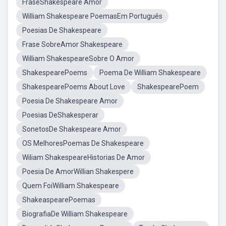
FraseShakespeare Amor
William Shakespeare PoemasEm Português
Poesias De Shakespeare
Frase SobreAmor Shakespeare
William ShakespeareSobre O Amor
ShakespearePoems
Poema De William Shakespeare
ShakespearePoems About Love
ShakespearePoem
Poesia De Shakespeare Amor
Poesias DeShakesperar
SonetosDe Shakespeare Amor
OS MelhoresPoemas De Shakespeare
Wiliam ShakespeareHistorias De Amor
Poesia De AmorWillian Shakespere
Quem FoiWilliam Shakespeare
ShakeaspearePoemas
BiografiaDe William Shakespeare