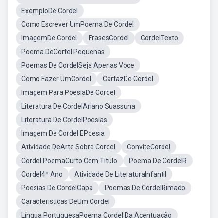
ExemploDe Cordel
Como Escrever UmPoema De Cordel
ImagemDe Cordel
FrasesCordel
CordelTexto
Poema DeCortel Pequenas
Poemas De CordelSeja Apenas Voce
Como Fazer UmCordel
CartazDe Cordel
Imagem Para PoesiaDe Cordel
Literatura De CordelAriano Suassuna
Literatura De CordelPoesias
Imagem De Cordel EPoesia
Atividade DeArte Sobre Cordel
ConviteCordel
Cordel PoemaCurto Com Titulo
Poema De CordelR
Cordel4º Ano
Atividade De LiteraturaInfantil
Poesias De CordelCapa
Poemas De CordelRimado
Caracteristicas DeUm Cordel
Língua PortuguesaPoema Cordel Da Acentuação