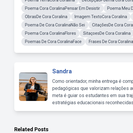
Poema TerraCora Coralina
DecepçãoPoema Cora Cora
Poema Cora CoralinaPensar Em Desistir
Poema Meu De
ObrasDe Cora Coralina
Imagem TextoCora Coralina
Poema De Cora CoralinaNão Sei
CitaçõesDe Cora Cora
Poema Cora CoralinaFlores
SitaçoesDe Cora Coralina
Poemas De Cora CoralinaFace
Frases De Cora Coralin
Sandra
Como orientador, minha entrega é comp
pedagógicas que valorizam relações au
meta é guiar os estudantes em sua traj
estratégias educacionais reconhecidas
Related Posts