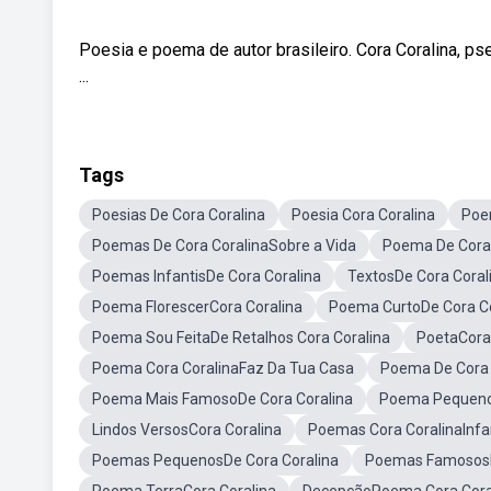
Poesia e poema de autor brasileiro. Cora Coralina, 
...
Tags
Poesias De Cora Coralina
Poesia Cora Coralina
Poe
Poemas De Cora CoralinaSobre a Vida
Poema De Cora 
Poemas InfantisDe Cora Coralina
TextosDe Cora Coral
Poema FlorescerCora Coralina
Poema CurtoDe Cora Co
Poema Sou FeitaDe Retalhos Cora Coralina
PoetaCora
Poema Cora CoralinaFaz Da Tua Casa
Poema De Cora 
Poema Mais FamosoDe Cora Coralina
Poema PequenoD
Lindos VersosCora Coralina
Poemas Cora CoralinaInfan
Poemas PequenosDe Cora Coralina
Poemas FamososD