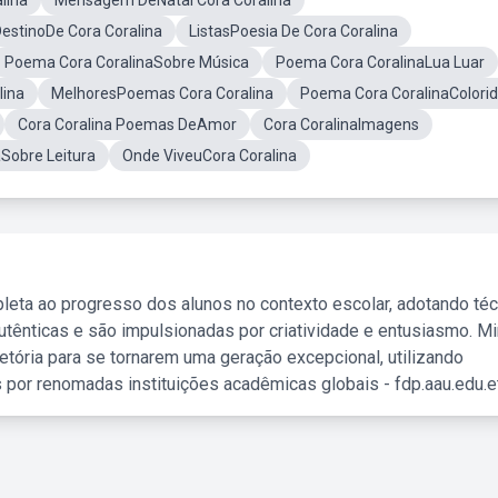
lina
Mensagem DeNatal Cora Coralina
stinoDe Cora Coralina
ListasPoesia De Cora Coralina
Poema Cora CoralinaSobre Música
Poema Cora CoralinaLua Luar
lina
MelhoresPoemas Cora Coralina
Poema Cora CoralinaColori
Cora Coralina Poemas DeAmor
Cora CoralinaImagens
aSobre Leitura
Onde ViveuCora Coralina
leta ao progresso dos alunos no contexto escolar, adotando té
tênticas e são impulsionadas por criatividade e entusiasmo. M
etória para se tornarem uma geração excepcional, utilizando
 por renomadas instituições acadêmicas globais - fdp.aau.edu.et