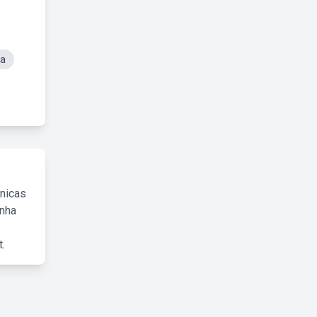
da
cnicas
inha
.