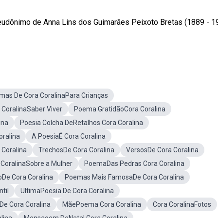
pseudônimo de Anna Lins dos Guimarães Peixoto Bretas (1889 - 1
mas De Cora CoralinaPara Crianças
CoralinaSaber Viver
Poema GratidãoCora Coralina
ina
Poesia Colcha DeRetalhos Cora Coralina
ralina
A PoesiaÉ Cora Coralina
 Coralina
TrechosDe Cora Coralina
VersosDe Cora Coralina
CoralinaSobre a Mulher
PoemaDas Pedras Cora Coralina
e Cora Coralina
Poemas Mais FamosaDe Cora Coralina
til
UltimaPoesia De Cora Coralina
e Cora Coralina
MãePoema Cora Coralina
Cora CoralinaFotos