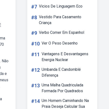
#7
Vicios De Linguagem Eco
#8
Vestido Para Casamento
Criança
É
#9
Verbo Comer Em Espanhol
uma
#10
Ver O Peso Desenho
 70
#11
Vantagens E Desvantagens
Energia Nuclear
. Não
s
#12
Umbanda E Candomblé
da e
Diferença
/meus
#13
Uma Malha Quadriculada
,
Formada Por Quadrados
ra
#14
Um Homem Caminhando Na
Praia Deseja Calcular Sua