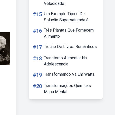
Velocidade
#15
Um Exemplo Tipico De
Solução Supersaturada é
#16
Três Plantas Que Fornecem
Alimento
#17
Trecho De Livros Românticos
#18
Transtorno Alimentar Na
Adolescencia
#19
Transformando Va Em Watts
#20
Transformações Quimicas
Mapa Mental