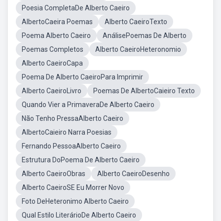
Poesia CompletaDe Alberto Caeiro
AlbertoCaeira Poemas
Alberto CaeiroTexto
Poema Alberto Caeiro
AnálisePoemas De Alberto
Poemas Completos
Alberto CaeiroHeteronomio
Alberto CaeiroCapa
Poema De Alberto CaeiroPara Imprimir
Alberto CaeiroLivro
Poemas De AlbertoCaieiro Texto
Quando Vier a PrimaveraDe Alberto Caeiro
Não Tenho PressaAlberto Caeiro
AlbertoCaieiro Narra Poesias
Fernando PessoaAlberto Caeiro
Estrutura DoPoema De Alberto Caeiro
Alberto CaeiroObras
Alberto CaeiroDesenho
Alberto CaeiroSE Eu Morrer Novo
Foto DeHeteronimo Alberto Caeiro
Qual Estilo LiterárioDe Alberto Caeiro