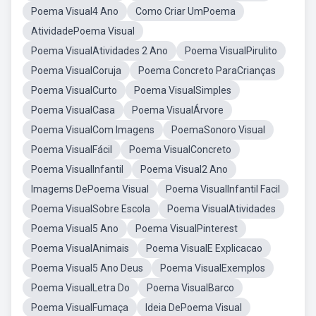
Poema Visual4 Ano
Como Criar UmPoema
AtividadePoema Visual
Poema VisualAtividades 2 Ano
Poema VisualPirulito
Poema VisualCoruja
Poema Concreto ParaCrianças
Poema VisualCurto
Poema VisualSimples
Poema VisualCasa
Poema VisualÁrvore
Poema VisualCom Imagens
PoemaSonoro Visual
Poema VisualFácil
Poema VisualConcreto
Poema VisualInfantil
Poema Visual2 Ano
Imagems DePoema Visual
Poema VisualInfantil Facil
Poema VisualSobre Escola
Poema VisualAtividades
Poema Visual5 Ano
Poema VisualPinterest
Poema VisualAnimais
Poema VisualE Explicacao
Poema Visual5 Ano Deus
Poema VisualExemplos
Poema VisualLetra Do
Poema VisualBarco
Poema VisualFumaça
Ideia DePoema Visual