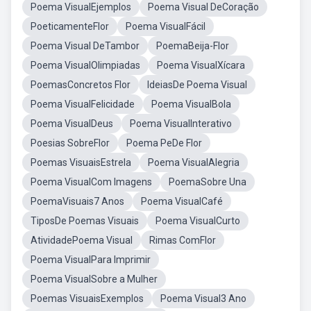
Poema VisualEjemplos
Poema Visual DeCoração
PoeticamenteFlor
Poema VisualFácil
Poema Visual DeTambor
PoemaBeija-Flor
Poema VisualOlimpiadas
Poema VisualXícara
PoemasConcretos Flor
IdeiasDe Poema Visual
Poema VisualFelicidade
Poema VisualBola
Poema VisualDeus
Poema VisualInterativo
Poesias SobreFlor
Poema PeDe Flor
Poemas VisuaisEstrela
Poema VisualAlegria
Poema VisualCom Imagens
PoemaSobre Una
PoemaVisuais7 Anos
Poema VisualCafé
TiposDe Poemas Visuais
Poema VisualCurto
AtividadePoema Visual
Rimas ComFlor
Poema VisualPara Imprimir
Poema VisualSobre a Mulher
Poemas VisuaisExemplos
Poema Visual3 Ano