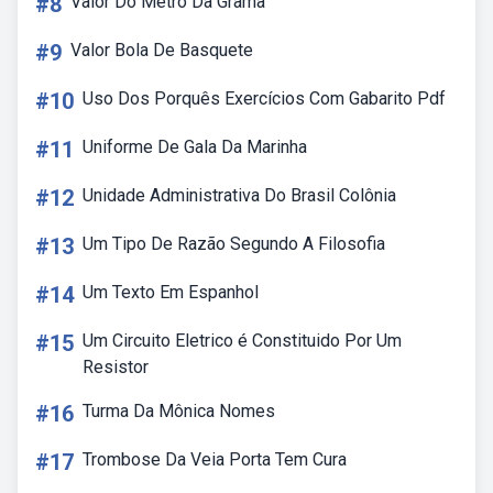
#8
Valor Do Metro Da Grama
#9
Valor Bola De Basquete
#10
Uso Dos Porquês Exercícios Com Gabarito Pdf
#11
Uniforme De Gala Da Marinha
#12
Unidade Administrativa Do Brasil Colônia
#13
Um Tipo De Razão Segundo A Filosofia
#14
Um Texto Em Espanhol
#15
Um Circuito Eletrico é Constituido Por Um
Resistor
#16
Turma Da Mônica Nomes
#17
Trombose Da Veia Porta Tem Cura