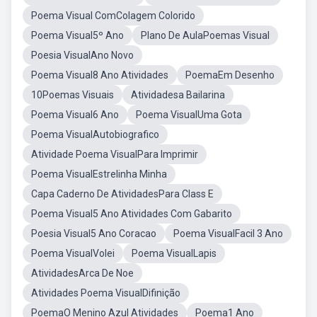
Poema Visual ComColagem Colorido
Poema Visual5º Ano
Plano De AulaPoemas Visual
Poesia VisualAno Novo
Poema Visual8 Ano Atividades
PoemaEm Desenho
10Poemas Visuais
Atividadesa Bailarina
Poema Visual6 Ano
Poema VisualUma Gota
Poema VisualAutobiografico
Atividade Poema VisualPara Imprimir
Poema VisualEstrelinha Minha
Capa Caderno De AtividadesPara Class E
Poema Visual5 Ano Atividades Com Gabarito
Poesia Visual5 Ano Coracao
Poema VisualFacil 3 Ano
Poema VisualVolei
Poema VisualLapis
AtividadesArca De Noe
Atividades Poema VisualDifinição
PoemaO Menino Azul Atividades
Poema1 Ano