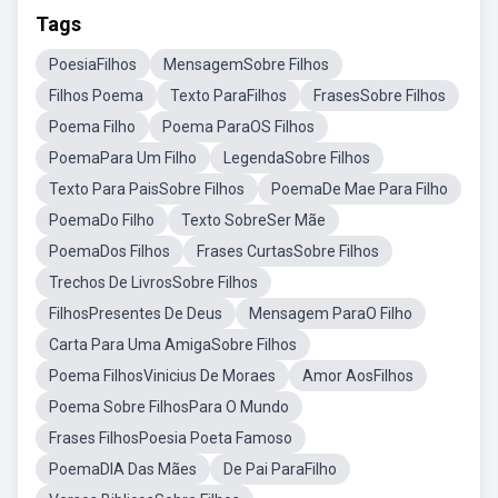
Tags
PoesiaFilhos
MensagemSobre Filhos
Filhos Poema
Texto ParaFilhos
FrasesSobre Filhos
Poema Filho
Poema ParaOS Filhos
PoemaPara Um Filho
LegendaSobre Filhos
Texto Para PaisSobre Filhos
PoemaDe Mae Para Filho
PoemaDo Filho
Texto SobreSer Mãe
PoemaDos Filhos
Frases CurtasSobre Filhos
Trechos De LivrosSobre Filhos
FilhosPresentes De Deus
Mensagem ParaO Filho
Carta Para Uma AmigaSobre Filhos
Poema FilhosVinicius De Moraes
Amor AosFilhos
Poema Sobre FilhosPara O Mundo
Frases FilhosPoesia Poeta Famoso
PoemaDIA Das Mães
De Pai ParaFilho