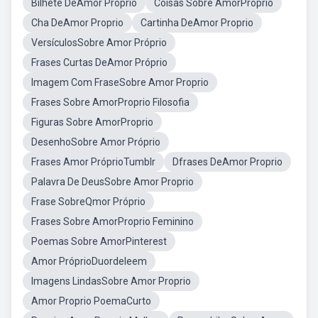
Bilhete DeAmor Proprio
Coisas Sobre AmorProprio
Cha DeAmor Proprio
Cartinha DeAmor Proprio
VersículosSobre Amor Próprio
Frases Curtas DeAmor Próprio
Imagem Com FraseSobre Amor Proprio
Frases Sobre AmorProprio Filosofia
Figuras Sobre AmorProprio
DesenhoSobre Amor Próprio
Frases Amor PróprioTumblr
Dfrases DeAmor Proprio
Palavra De DeusSobre Amor Proprio
Frase SobreQmor Próprio
Frases Sobre AmorProprio Feminino
Poemas Sobre AmorPinterest
Amor PróprioDuordeleem
Imagens LindasSobre Amor Proprio
Amor Proprio PoemaCurto