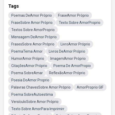
Tags
Poemas DeAmor Próprio
FraseAmor Próprio
FraseSobre Amor Próprio
Texto Sobre AmorProprio
Textos Sobre AmorProprio
Mensagem DeAmor Próprio
FrasesSobre Amor Próprio
LivroAmor Próprio
PoemaTema Amor
Livros DeAmor Próprio
HumorAmor Próprio
ImagemAmor Próprio
CitaçõesAmor Próprio
Poema De AmorPropio
Poema SobreAmar
ReflexãoAmor Próprio
Poesia DoAmor Proprio
Palavras ChavesSobre Amor Próprio
AmorProprio GIF
Poema SobreAutoestima
VersículoSobre Amor Próprio
Texto Sobre AmorPara Imprimirr