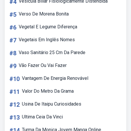
#4
Vesícula Biliar Fisiologicamente Distendida
#5
Verso De Morena Bonita
#6
Vegetal E Legume Diferença
#7
Vegetais Em Inglês Nomes
#8
Vaso Sanitário 25 Cm Da Parede
#9
Vão Fazer Ou Vai Fazer
#10
Vantagem De Energia Renovável
#11
Valor Do Metro Da Grama
#12
Usina De Itaipu Curiosidades
#13
Ultima Ceia Da Vinci
#14
Turma Da Monica Jovem Manga Online