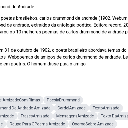
mond de Andrade.
s poetas brasileiros, carlos drummond de andrade (1902. Webum
 de andrade, extraídos da antologia poética. Editora record, 2
eparou os 10 melhores poemas de carlos drummond de andrade p
m 31 de outubro de 1902, o poeta brasileiro abordava temas do
flitos. Webpoemas de amigos de carlos drummond de andrade. Le
 em poetris. O homem disse para o amigo:.
e AmizadeCom Rimas
PoesiaDrummond
mmond De Andrade Amizade
CordelAmizade
TextoAmizade
Amizade
FrasesAmizade
MensagensAmizade
Texto DaAmiz
de
Roupa Para OPoema Amizade
OoemaSobre Amizade