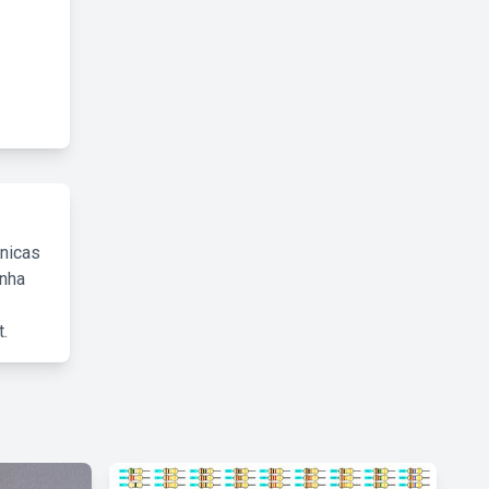
cnicas
inha
.