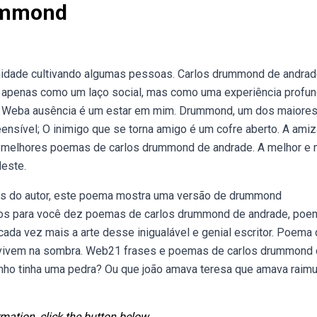
ummond
dade cultivando algumas pessoas. Carlos drummond de andrad
apenas como um laço social, mas como uma experiência profu
o. Weba ausência é um estar em mim. Drummond, um dos maiore
ensível; O inimigo que se torna amigo é um cofre aberto. A ami
 melhores poemas de carlos drummond de andrade. A melhor e 
deste.
s do autor, este poema mostra uma versão de drummond
mos para você dez poemas de carlos drummond de andrade, po
ada vez mais a arte desse inigualável e genial escritor. Poema
e vivem na sombra. Web21 frases e poemas de carlos drummond
nho tinha uma pedra? Ou que joão amava teresa que amava raim
mation, click the button below.