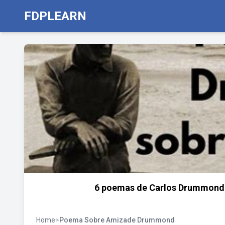
FDPLEARN
6 poemas de Carlos Drummond d
Home
>
Poema Sobre Amizade Drummond