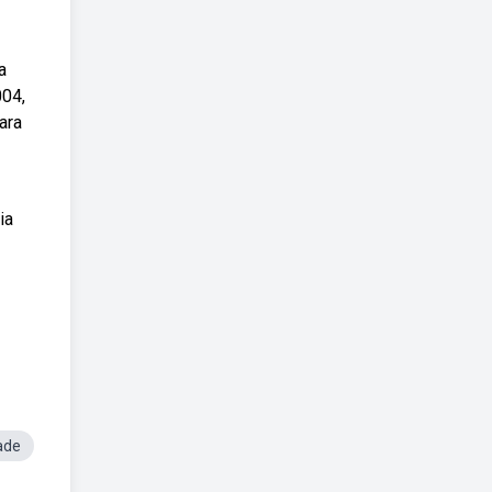
a
004,
ara
ia
ade