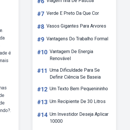
#6
Viagem Ilha De Pascoa
#7
Verde E Preto Da Que Cor
#8
Vasos Gigantes Para Arvores
e.
nda
#9
Vantagens Do Trabalho Formal
s
#10
Vantagem De Energia
zade é
Renovável
mais
#11
Uma Dificuldade Para Se
Definir Ciência Se Baseia
emas
#12
Um Texto Bem Pequenininho
 de
#13
Um Recipiente De 30 Litros
 de
undo?.
#14
Um Investidor Deseja Aplicar
10000