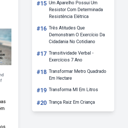
#15
Um Aparelho Possui Um
Resistor Com Determinada
Resistência Elétrica
#16
Três Atitudes Que
Demonstram O Exercício Da
Cidadania No Cotidiano
#17
Transitividade Verbal -
Exercícios 7 Ano
#18
Transformar Metro Quadrado
nd
Em Hectare
nf
#19
Transforma Ml Em Litros
mas
#20
Trança Raiz Em Criança
uém
aos