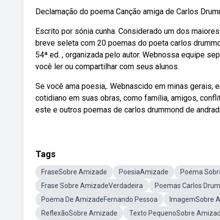
Declamação do poema Canção amiga de Carlos Drum
Escrito por sónia cunha. Considerado um dos maiore
breve seleta com 20 poemas do poeta carlos drummond
54ª ed. , organizada pelo autor. Webnossa equipe s
você ler ou compartilhar com seus alunos.
Se você ama poesia,. Webnascido em minas gerais, e
cotidiano em suas obras, como família, amigos, con
este e outros poemas de carlos drummond de andrade
Tags
FraseSobre Amizade
PoesiaAmizade
Poema Sobr
Frase Sobre AmizadeVerdadeira
Poemas Carlos Dru
Poema De AmizadeFernando Pessoa
ImagemSobre 
ReflexãoSobre Amizade
Texto PequenoSobre Amiza