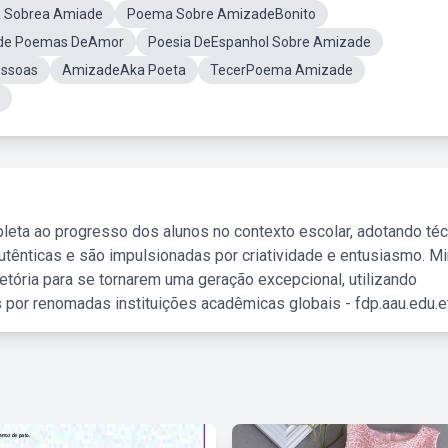
a Sobrea Amiade
Poema Sobre AmizadeBonito
ade Poemas DeAmor
Poesia DeEspanhol Sobre Amizade
ssoas
AmizadeAka Poeta
TecerPoema Amizade
leta ao progresso dos alunos no contexto escolar, adotando té
tênticas e são impulsionadas por criatividade e entusiasmo. M
etória para se tornarem uma geração excepcional, utilizando
 por renomadas instituições acadêmicas globais - fdp.aau.edu.et