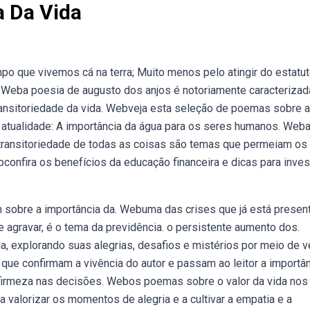
 Da Vida
mpo que vivemos cá na terra; Muito menos pelo atingir do estatu
. Weba poesia de augusto dos anjos é notoriamente caracterizad
ansitoriedade da vida. Webveja esta seleção de poemas sobre a
atualidade: A importância da água para os seres humanos. Web
transitoriedade de todas as coisas são temas que permeiam os
nfira os benefícios da educação financeira e dicas para invest
m sobre a importância da. Webuma das crises que já está presen
e agravar, é o tema da previdência. o persistente aumento dos.
, explorando suas alegrias, desafios e mistérios por meio de 
que confirmam a vivência do autor e passam ao leitor a importâ
 firmeza nas decisões. Webos poemas sobre o valor da vida nos
 valorizar os momentos de alegria e a cultivar a empatia e a