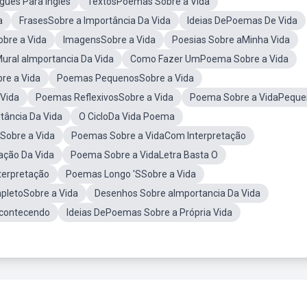
uês Para Inglês
TextosPoemas Sobre a Vida
a
FrasesSobre a Importância Da Vida
Ideias DePoemas De Vida
bre a Vida
ImagensSobre a Vida
Poesias Sobre aMinha Vida
ural aImportancia Da Vida
Como Fazer UmPoema Sobre a Vida
re a Vida
Poemas PequenosSobre a Vida
Vida
Poemas ReflexivosSobre a Vida
Poema Sobre a VidaPequ
tância Da Vida
O CicloDa Vida Poema
Sobre a Vida
Poemas Sobre a VidaCom Interpretação
ação Da Vida
Poema Sobre a VidaLetra Basta O
terpretação
Poemas Longo 'SSobre a Vida
letoSobre a Vida
Desenhos Sobre aImportancia Da Vida
contecendo
Ideias DePoemas Sobre a Própria Vida