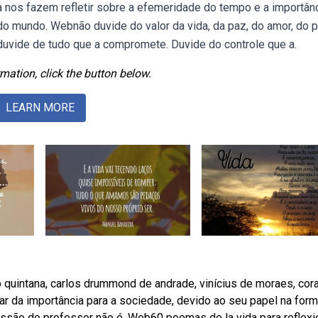
nos fazem refletir sobre a efemeridade do tempo e a importân
 mundo. Webnão duvide do valor da vida, da paz, do amor, do p
s duvide de tudo que a compromete. Duvide do controle que a.
mation, click the button below.
LEARN MORE
intana, carlos drummond de andrade, vinícius de moraes, cor
r da importância para a sociedade, devido ao seu papel na for
ssão do professor não é. Web60 poemas de la vida para reflexi