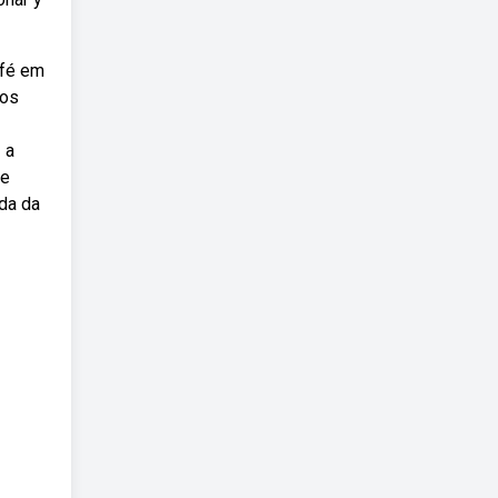
 fé em
nos
 a
 e
da da