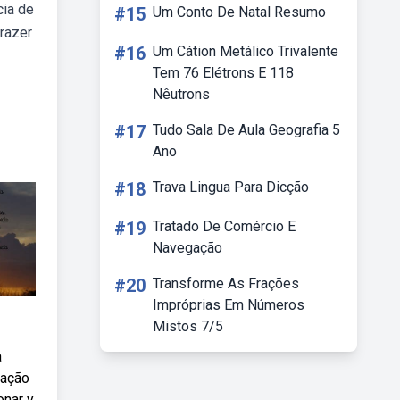
cia de
#15
Um Conto De Natal Resumo
razer
#16
Um Cátion Metálico Trivalente
Tem 76 Elétrons E 118
Nêutrons
#17
Tudo Sala De Aula Geografia 5
Ano
#18
Trava Lingua Para Dicção
#19
Tratado De Comércio E
Navegação
#20
Transforme As Frações
Impróprias Em Números
Mistos 7/5
a
mação
onar y