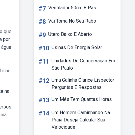
#7
Ventilador 50cm 8 Pas
#8
Vai Toma No Seu Rabo
to que
#9
Utero Baixo E Aberto
a por
 água
#10
Usinas De Energia Solar
a
#11
Unidades De Conservação Em
São Paulo
ir no
#12
Uma Galinha Clarice Lispector
Perguntas E Respostas
te na
#13
Um Mês Tem Quantas Horas
versos
#14
Um Homem Caminhando Na
ncia
Praia Deseja Calcular Sua
Velocidade