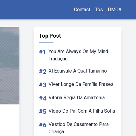
Contact
Tos
DMCA
Top Post
#1
You Are Always On My Mind
Tradução
#2
Xl Equivale A Qual Tamanho
#3
Viver Longe Da Família Frases
#4
Vitoria Regia Da Amazonia
#5
Vídeo Do Pai Com A Filha Sofia
#6
Vestido De Casamento Para
Criança