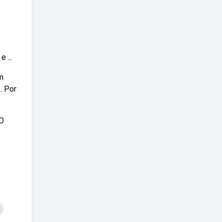
 ...
m
. Por
 O