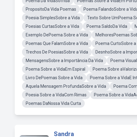
Poema Da VidaSofrida
Poemas Sobre a VidaEm Portug
PropositoDa Vida Poemas
Poema FalandoSobre a Vid
Poesia SimplesSobre a Vida
Texto Sobre UmPoema So
Poesias CurtasSobre a Vida
Poema SaldoDa Vida
M
Exemplo DePoema Sobre a Vida
MelhoresPoemas Sob
Poemas Que FalamSobre a Vida
Poema CurtoSobre a 
Trechos De PoesiasSobre a Vida
DesnhoSobre a Impor
MensagensSobre a Importância Da Vida
Poema Visual
Poema Sobre a VidaEm Espiral
Poema Sobre aValoriz
Livro DePoemas Sobre a Vida
Poema Sobre a VidaE In
Aquela Mensagem ProfundaSobre a Vida
Poema Comp
Poesia Sobre a VidaCom Rimas
Poema Sobre a VidaA
Poemas DaNossa Vida Curta
Sandra