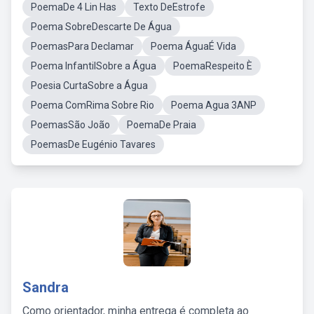
PoemaDe 4 Lin Has
Texto DeEstrofe
Poema SobreDescarte De Água
PoemasPara Declamar
Poema ÁguaÉ Vida
Poema InfantilSobre a Água
PoemaRespeito È
Poesia CurtaSobre a Água
Poema ComRima Sobre Rio
Poema Agua 3ANP
PoemasSão João
PoemaDe Praia
PoemasDe Eugénio Tavares
Sandra
Como orientador, minha entrega é completa ao