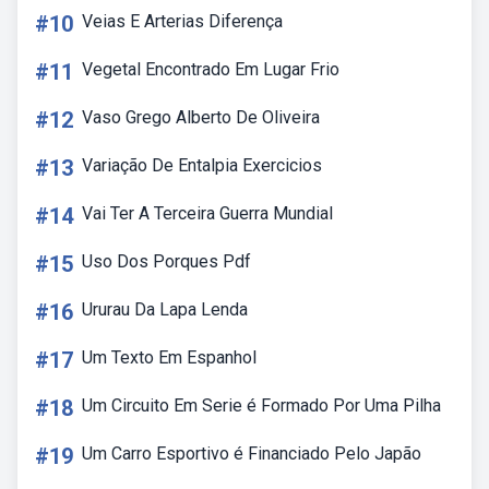
#10
Veias E Arterias Diferença
#11
Vegetal Encontrado Em Lugar Frio
#12
Vaso Grego Alberto De Oliveira
#13
Variação De Entalpia Exercicios
#14
Vai Ter A Terceira Guerra Mundial
#15
Uso Dos Porques Pdf
#16
Ururau Da Lapa Lenda
#17
Um Texto Em Espanhol
#18
Um Circuito Em Serie é Formado Por Uma Pilha
#19
Um Carro Esportivo é Financiado Pelo Japão